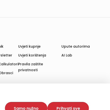
ik
Uvjeti kupnje
Upute autorima
sletter
Uvjeti korištenja
AI Lab
Kalkulatori
Pravila zaštite
privatnosti
Obrasci
aju. Time poboljšavamo korisničko iskustvo,
 više web stranica i uređaja u tu svrhu. Naši partneri
Samo nužno
Prihvati sve