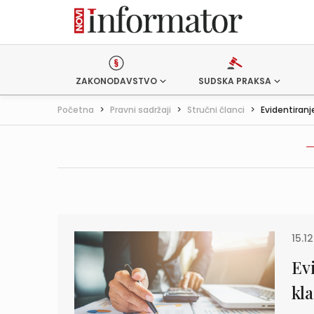
ZAKONODAVSTVO
SUDSKA PRAKSA
Početna
>
Pravni sadržaji
>
Stručni članci
>
Evidentiranj
15.1
Ev
kla