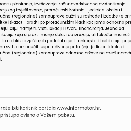
ocesu planiranja, izvršavanja, računovodstvenog evidentiranja i
cijskog izvještavanja, proračunski korisnici i jedinice lokalnu i
učne (regionalne) samouprave dužni su rashode i izdatke te pri
itke iskazati i pratiti po proračunskim klasifikacijama odnosno p
elju, cilju, namjeni, vrsti, lokaciji i izvoru financiranja. Jedna od
ifikacija koja u praksi manje dolazi do izražaja, ali također ima važ
to u obliku izvještajnih podataka jest funkcijska klasifikacija jer j
ina svrha omogućiti uspoređivanje potrošnje jedinice lokalne i
učne (regionalne) samouprave odnosno države na međunarod
i.
rate biti korisnik portala www.informator.hr.
 pristupa ovisno o Vašem paketu.