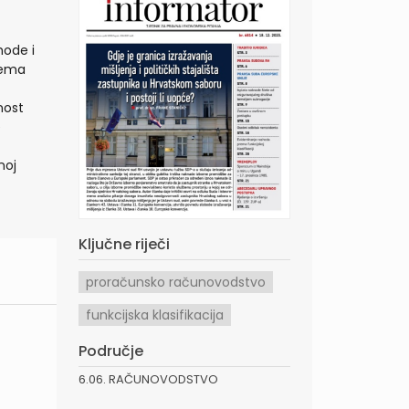
hode i
rema
nost
e
noj
Ključne riječi
proračunsko računovodstvo
funkcijska klasifikacija
Područje
6.06. RAČUNOVODSTVO