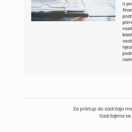
U pr
finan
podr
prim
nosit
klas
osobi
njez
podr
razin
Za pristup do sadržaja mo
Sadržajima se