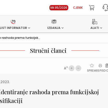
NN 85/2026
CJENIK
LIST INFORMATOR
IZDANJA
ALATI
e rashoda prema funkcijsk...
Stručni članci
A
A
SPREMI
ISPIS
D
2.2023.
identiranje rashoda prema funkcijskoj
sifikaciji