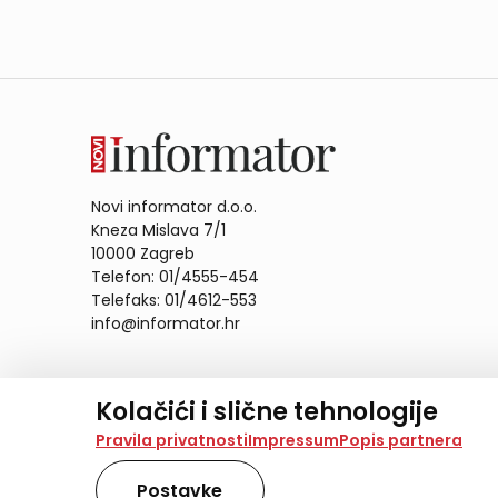
Novi informator d.o.o.
Kneza Mislava 7/1
10000 Zagreb
Telefon: 01/4555-454
Telefaks: 01/4612-553
info@informator.hr
PRATITE NAS:
Kolačići i slične tehnologije
Na našoj web stranici koristimo kolačiće i slične te
Pravila privatnosti
Impressum
Popis partnera
analiziramo promet na stranici te prikazujemo sadržaje
također koriste ove tehnologije.
Postavke