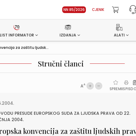
NN 85/2026
CJENIK
LIST INFORMATOR
IZDANJA
ALATI
vencija za zaštitu ljudsk...
Stručni članci
A
A
SPREMI
ISPIS
D
6.2004.
OVODU PRESUDE EUROPSKOG SUDA ZA LJUDSKA PRAVA OD 22.
ČNJA 2004.
ropska konvencija za zaštitu ljudskih prav