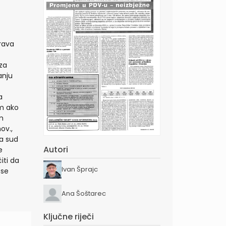
rava
za
anju
a
im ako
m
ov.,
ma sud
Autori
e
iti da
Ivan Šprajc
 se
Ana Šoštarec
Ključne riječi