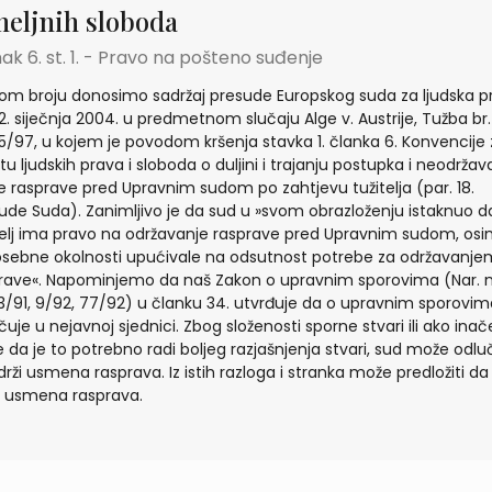
meljnih sloboda
ak 6. st. 1. - Pravo na pošteno suđenje
om broju donosimo sadržaj presude Europskog suda za ljudska p
2. siječnja 2004. u predmetnom slučaju Alge v. Austrije, Tužba br.
5/97, u kojem je povodom kršenja stavka 1. članka 6. Konvencije 
itu ljudskih prava i sloboda o duljini i trajanju postupka i neodržav
e rasprave pred Upravnim sudom po zahtjevu tužitelja (par. 18.
ude Suda). Zanimljivo je da sud u »svom obrazloženju istaknuo d
telj ima pravo na održavanje rasprave pred Upravnim sudom, os
osebne okolnosti upućivale na odsutnost potrebe za održavanje
rave«. Napominjemo da naš Zakon o upravnim sporovima (Nar. n
53/91, 9/92, 77/92) u članku 34. utvrđuje da o upravnim sporovi
čuje u nejavnoj sjednici. Zbog složenosti sporne stvari ili ako inač
 da je to potrebno radi boljeg razjašnjenja stvari, sud može odluč
drži usmena rasprava. Iz istih razloga i stranka može predložiti da
i usmena rasprava.