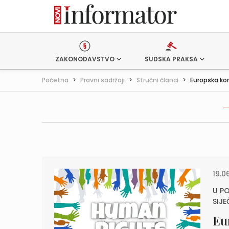
ZAKONODAVSTVO
SUDSKA PRAKSA
Početna
>
Pravni sadržaji
>
Stručni članci
>
Europska kon
19.0
U P
SIJE
Eu