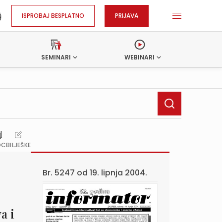
ISPROBAJ BESPLATNO
PRIJAVA
SEMINARI
WEBINARI
OC
BILJEŠKE
Br. 5247 od
19. lipnja 2004.
a i