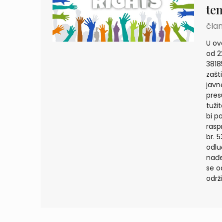
te
član
U ov
od 2
3818
zašt
javn
pres
tuži
bi p
rasp
br. 
odlu
nađe
se o
održ