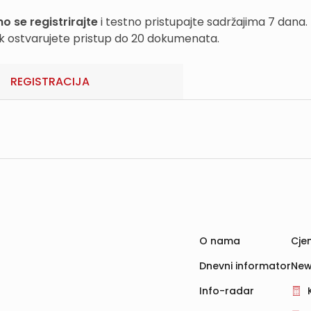
o se registrirajte
i testno pristupajte sadržajima 7 dana.
k ostvarujete pristup do 20 dokumenata.
REGISTRACIJA
O nama
Cjen
Dnevni informator
New
Info-radar