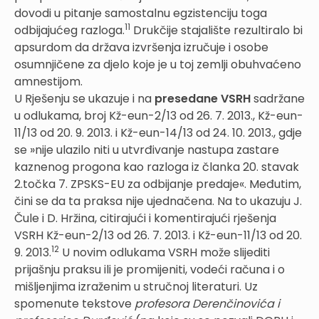
dovodi u pitanje samostalnu egzistenciju toga
11
odbijajućeg razloga.
Drukčije stajalište rezultiralo bi
apsurdom da država izvršenja izručuje i osobe
osumnjičene za djelo koje je u toj zemlji obuhvaćeno
amnestijom.
U Rješenju se ukazuje i na
presedane VSRH
sadržane
u odlukama, broj Kž-eun-2/13 od 26. 7. 2013., Kž-eun-
11/13 od 20. 9. 2013. i Kž-eun-14/13 od 24. 10. 2013., gdje
se »nije ulazilo niti u utvrđivanje nastupa zastare
kaznenog progona kao razloga iz članka 20. stavak
2.točka 7. ZPSKS-EU za odbijanje predaje«. Međutim,
čini se da ta praksa nije ujednačena. Na to ukazuju J.
Čule i D. Hržina, citirajući i komentirajući rješenja
VSRH Kž-eun-2/13 od 26. 7. 2013. i Kž-eun-11/13 od 20.
12
9. 2013.
U novim odlukama VSRH može slijediti
prijašnju praksu ili je promijeniti, vodeći računa i o
mišljenjima izraženim u stručnoj literaturi. Uz
spomenute tekstove
profesora Derenčinovića i