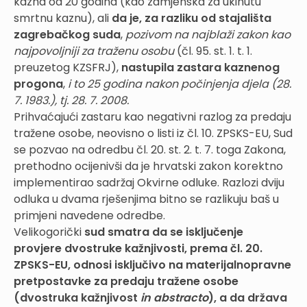
kazna od 20 godina (kao zamjenska za ukinutu
smrtnu kaznu), ali
da je, za razliku od stajališta
zagrebačkog suda
,
pozivom na najblaži zakon kao
najpovoljniji za traženu osobu
(čl. 95. st. 1. t. 1.
preuzetog KZSFRJ),
nastupila zastara kaznenog
progona
,
i to 25 godina nakon počinjenja djela (28.
7. 1983.), tj. 28. 7. 2008.
Prihvaćajući zastaru kao negativni razlog za predaju
tražene osobe, neovisno o listi iz čl. 10. ZPSKS-EU, Sud
se pozvao na odredbu čl. 20. st. 2. t. 7. toga Zakona,
prethodno ocijenivši da je hrvatski zakon korektno
implementirao sadržaj Okvirne odluke. Razlozi dviju
odluka u dvama rješenjima bitno se razlikuju baš u
primjeni navedene odredbe.
Velikogorički
sud smatra da se isključenje
provjere dvostruke kažnjivosti, prema čl. 20.
ZPSKS-EU, odnosi isključivo na materijalnopravne
pretpostavke za predaju tražene osobe
(dvostruka kažnjivost
in abstracto
), a da država