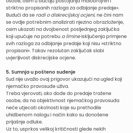
osobe, osim u slučaju postojanja malobrojnih i
striktno propisanih razloga za odbijanje predaje«.
Budući da se
radi o diskrecijskoj ocjeni
, ne čini nam
se ovdje potrebnim analizirati njezino obrazloženje,
osim ukazati na dvojbenost posljednjeg zaključka
koji upućuje na potrebu
a limine
isključenja primjene
svih razloga za odbijanje predaje koji nisu »striktno
propisani«. Takav rezolutan zaključak slabi
uvjerljivost diskrecijske ocjene.
5. Sumnja u pošteno suđenje
Sud nije uvažio ovaj prigovor ukazujući na ugled koji
njemačko pravosuđe uživa.
Treba vjerovati, ako dođe do predaje tražene
osobe, da na objektivnost njemačkog pravosuđa
neće utjecati okolnosti koje su prethodile
uhidbenom nalogu i način kako su donošene
prijašnje odluke.
Uz to, usprkos velikoj kritičnosti glede nekih