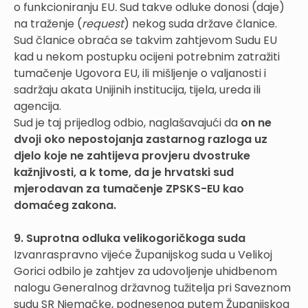
o funkcioniranju EU
.
Sud takve odluke donosi (daje)
na traženje (
request
) nekog suda države članice.
Sud članice obraća se takvim zahtjevom Sudu EU
kad u nekom postupku ocijeni potrebnim zatražiti
tumačenje Ugovora EU, ili mišljenje o valjanosti i
sadržaju akata Unijinih institucija, tijela, ureda ili
agencija.
Sud je taj prijedlog odbio, naglašavajući da
on ne
dvoji oko nepostojanja zastarnog razloga uz
djelo koje ne zahtijeva provjeru dvostruke
kažnjivosti, a k tome, da je hrvatski sud
mjerodavan za tumačenje ZPSKS-EU kao
domaćeg zakona.
9. Suprotna odluka velikogoričkoga suda
Izvanraspravno vijeće Županijskog suda u Velikoj
Gorici odbilo je zahtjev za udovoljenje uhidbenom
nalogu Generalnog državnog tužitelja pri Saveznom
sudu SR Njemačke, podnesenog putem Županijskog