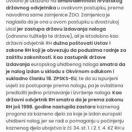
Uvodno je ukazano na
ambivalentnost hrvatskog
državnog odvjetnika
u ovakvom postupku, prema
navodima same zamjenice ŽDO. Zamjenica je
naglasila da je ona u ovom postupku u dvostrukoj
ulozi
jer zastupa državu izdavanja naloga
(odnosno tužitelja te države), ali je istodobno kao
državni odvjetnik RH
dužna poštovati Ustav i
zakone RH koji je obvezuju da poduzima radnje za
zaštitu zakonitosti.
Kao zastupnik države
izdavanja
europskog uhidbenog naloga
smatra da
je nalog izdan u skladu s Okvirnom odlukom i
sukladno članku 18. ZPSKS-EU
, te da su ispunjeni
uvjeti za postupanje prema nalogu, pa je ovlaštena
predložiti jedino priznavanje i izvršenje naloga.
Kao
državni odvjetnik RH smatra da je prema zakonu
RH još 1998. godine nastupila zastara
kaznenog
progona za kazneno djelo za koje je izdan europski
uhidbeni nalog, jer se radi o pomaganju u počinjenju
kaznenog djela ubojstva iz čl. 34. st. 1. i 2. t. 4. KZ RH u