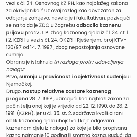
vezi s čl. 24. Osnovnog KZ RH, kao najblažeg zakona
9
za okrivljenika.
Uz ovaj razlog kao obvezatan za
odbijanje zahtjeva, navela je i fakultativan, pozivajući
se na to da je ŽDO u Zagrebu
odbacilo kaznenu
prijavu
protiv J. P. zbog kaznenog djela iz čl. 34. st. 1.
i 2. KZRH u vezi s čl. 24. OKZRH Rješenjem, broj KTV-
120/97 od 14. 7. 1997., zbog nepostojanja osnovane
sumnje.
Obrana je istaknula
tri razloga protiv udovoljenja
nalogu:
Prvo,
sumnju u pravičnost i objektivnost suđenja
u
Njemačkoj.
Drugo,
nastup relativne zastare kaznenog
progona
28. 7. 1998., uzimajući kao najblaži zakon za
počinitelja onaj koji je vrijedio od 22. 12. 1990. do 28. 2.
1991. (KZRH), jer u čl. 35. st. 2. sadržava kvalificirani
oblik kaznenog djela ubojstva (koje odgovara
kaznenom djelu iz naloga) za koje je bila propisana
kazna najmanje 10 godina ili smrtna kazna. Budući da