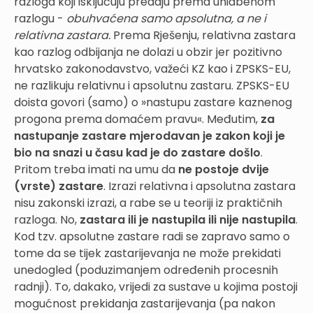
razloga koji isključuju predaju prema uhidbenom
razlogu -
obuhvaćena samo apsolutna, a ne i
relativna zastara.
Prema Rješenju, relativna zastara
kao razlog odbijanja ne dolazi u obzir jer pozitivno
hrvatsko zakonodavstvo, važeći KZ kao i ZPSKS-EU,
ne razlikuju relativnu i apsolutnu zastaru. ZPSKS-EU
doista govori (samo) o »nastupu zastare kaznenog
progona prema domaćem pravu«. Međutim,
za
nastupanje zastare mjerodavan je zakon koji je
bio na snazi u času kad je do zastare došlo
.
Pritom treba imati na umu da
ne postoje dvije
(vrste) zastare
. Izrazi relativna i apsolutna zastara
nisu zakonski izrazi, a rabe se u teoriji iz praktičnih
razloga. No,
zastara ili je nastupila ili nije nastupila
.
Kod tzv. apsolutne zastare radi se zapravo samo o
tome da se tijek zastarijevanja ne može prekidati
unedogled (poduzimanjem određenih procesnih
radnji). To, dakako, vrijedi za sustave u kojima postoji
mogućnost prekidanja zastarijevanja (pa nakon