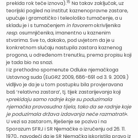
15
prekida rok teče iznova).
Na takav zaključak, uz
teorijski pogled na institut kaznenopravne zastare,
upućuje i gramatičko i teleološko tumačenje, a u
skladu je i s tumačenjem
in favorem
okrivljenika
resp
. osumnjičenika, imanentno u kaznenim
stvarima. Sve to, dakako, pod uvjetom da je u
konkretnom slučaju nastupila zastara kaznenog
progona, u određenom trenutku, prema propisu koji
je tada bio na snazi.
I iz prethodno spomenute Odluke njemačkoga
Ustavnog suda (EuGRZ 2009, 686-691 od 3. 9. 2009.)
vidljivo je da je u tom postupku bila provjeravana
baš ‘relativna zastara’, tj. tijek zastarijevanja koji
»
prekidaju samo radnje koje su poduzimala
njemačka pravosudna tijela, tako da se radnje koje
je poduzimala država izdavanja neće razmatrati
«.
U vezi sa zastarom, Rješenje se poziva i na
Sporazum SFRJ i SR Njemačke o izručenju od 26. 11.
1970., navodeći da je SR Njemačka iskoristila pravo iz