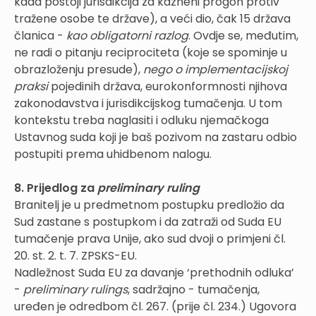
kada postoji jurisdikcija za kazneni progon protiv
tražene osobe te države), a veći dio, čak 15 država
članica -
kao obligatorni razlog
. Ovdje se, međutim,
ne radi o pitanju reciprociteta (koje se spominje u
obrazloženju presude),
nego o implementacijskoj
praksi
pojedinih država, eurokonformnosti njihova
zakonodavstva i jurisdikcijskog tumačenja. U tom
kontekstu treba naglasiti i odluku njemačkoga
Ustavnog suda koji je baš pozivom na zastaru odbio
postupiti prema uhidbenom nalogu.
8. Prijedlog za
preliminary ruling
Branitelj je u predmetnom postupku predložio da
Sud zastane s postupkom i da zatraži od Suda EU
tumačenje prava Unije, ako sud dvoji o primjeni čl.
20. st. 2. t. 7. ZPSKS-EU.
Nadležnost Suda EU za davanje ‘prethodnih odluka’
-
preliminary rulings
, sadržajno - tumačenja,
uređen je odredbom čl. 267. (prije čl. 234.) Ugovora