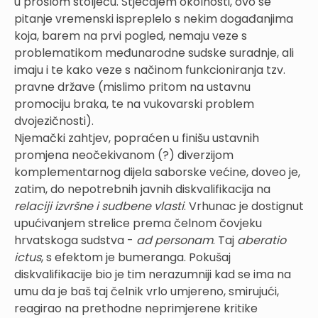
u prošlom stoljeću. Stjecajem okolnosti, ovo se
pitanje vremenski ispreplelo s nekim događanjima
koja, barem na prvi pogled, nemaju veze s
problematikom međunarodne sudske suradnje, ali
imaju i te kako veze s načinom funkcioniranja tzv.
pravne države (mislimo pritom na ustavnu
promociju braka, te na vukovarski problem
dvojezičnosti).
Njemački zahtjev, popraćen u finišu ustavnih
promjena neočekivanom (?) diverzijom
komplementarnog dijela saborske većine, doveo je,
zatim, do nepotrebnih javnih diskvalifikacija na
relaciji izvršne i sudbene vlasti
. Vrhunac je dostignut
upućivanjem strelice prema čelnom čovjeku
hrvatskoga sudstva -
ad personam
. Taj
aberatio
ictus
, s efektom je bumeranga. Pokušaj
diskvalifikacije bio je tim nerazumniji kad se ima na
umu da je baš taj čelnik vrlo umjereno, smirujući,
reagirao na prethodne neprimjerene kritike