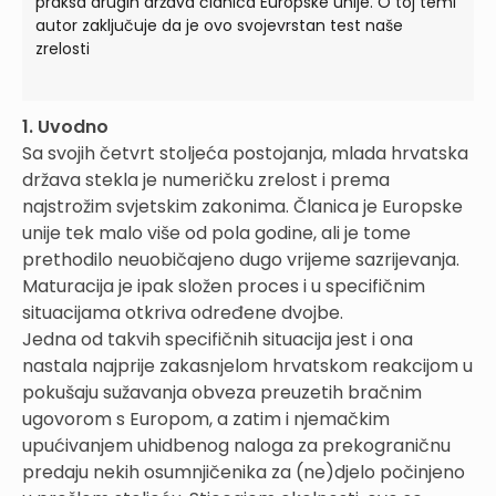
praksa drugih država članica Europske unije. O toj temi
autor zaključuje da je ovo svojevrstan test naše
zrelosti
1. Uvodno
Sa svojih četvrt stoljeća postojanja, mlada hrvatska
država stekla je numeričku zrelost i prema
najstrožim svjetskim zakonima. Članica je Europske
unije tek malo više od pola godine, ali je tome
prethodilo neuobičajeno dugo vrijeme sazrijevanja.
Maturacija je ipak složen proces i u specifičnim
situacijama otkriva određene dvojbe.
Jedna od takvih specifičnih situacija jest i ona
nastala najprije zakasnjelom hrvatskom reakcijom u
pokušaju sužavanja obveza preuzetih bračnim
ugovorom s Europom, a zatim i njemačkim
upućivanjem uhidbenog naloga za prekograničnu
predaju nekih osumnjičenika za (ne)djelo počinjeno