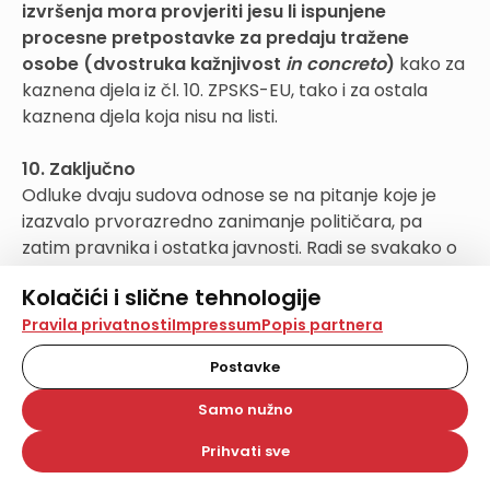
izvršenja mora provjeriti jesu li ispunjene
procesne pretpostavke za predaju tražene
osobe (dvostruka kažnjivost
in concreto
)
kako za
kaznena djela iz čl. 10. ZPSKS-EU, tako i za ostala
kaznena djela koja nisu na listi.
10. Zaključno
Odluke dvaju sudova odnose se na pitanje koje je
izazvalo prvorazredno zanimanje političara, pa
zatim pravnika i ostatka javnosti. Radi se svakako o
osjetljivom pitanju iz više aspekata.
Kolačići i slične tehnologije
Vraćajući se na uvodna razmišljanja, zaključujemo
Na našoj web stranici koristimo kolačiće i slične
da su događanja u vezi s donošenjem odluka, pa i
Pravila privatnosti
Impressum
Popis partnera
tehnologije za pohranu, čitanje i obradu informacija na
same odluke, ne samo svojim izrekama nego i
vašem uređaju. Time poboljšavamo korisničko iskustvo,
Postavke
obrazloženjem, test naše zrelosti. No, nema sumnje
analiziramo promet na stranici te prikazujemo sadržaje i
oglase koji vas zanimaju. Korisnički profili mogu se kreirati
da ćemo i rezultate toga testa različito doživljavati i
Samo nužno
na više web stranica i uređaja u tu svrhu. Naši partneri
tumačiti.
također koriste ove tehnologije.
Prihvati sve
* Miljenko Giunio, MM prokurist Zagreb,
Odabirom opcije „Samo nužno“ prihvaćate samo one
predsjednik Udruge pravnika u gospodarstvu,
kolačiće koji su potrebni za pravilno funkcioniranje naše