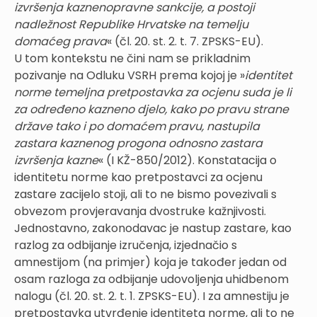
izvršenja kaznenopravne sankcije, a postoji
nadležnost Republike Hrvatske na temelju
domaćeg prava
« (čl. 20. st. 2. t. 7. ZPSKS-EU).
U tom kontekstu ne čini nam se prikladnim
pozivanje na Odluku VSRH prema kojoj je »
identitet
norme temeljna pretpostavka za ocjenu suda je li
za određeno kazneno djelo, kako po pravu strane
države tako i po domaćem pravu, nastupila
zastara kaznenog progona odnosno zastara
izvršenja kazne
« (I KŽ-850/2012). Konstatacija o
identitetu norme kao pretpostavci za ocjenu
zastare zacijelo stoji, ali to ne bismo povezivali s
obvezom provjeravanja dvostruke kažnjivosti.
Jednostavno, zakonodavac je nastup zastare, kao
razlog za odbijanje izručenja, izjednačio s
amnestijom (na primjer) koja je također jedan od
osam razloga za odbijanje udovoljenja uhidbenom
nalogu (čl. 20. st. 2. t. 1. ZPSKS-EU). I za amnestiju je
pretpostavka utvrđenje identiteta norme, ali to ne