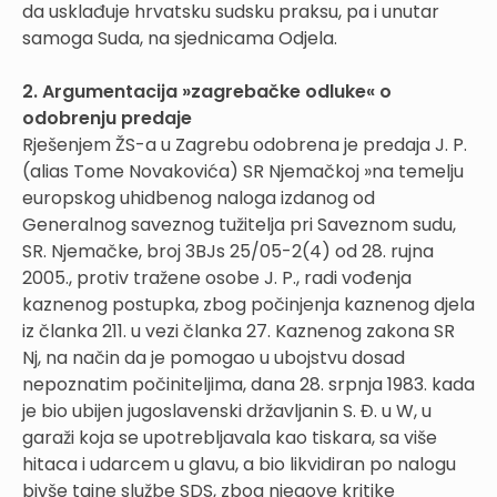
da usklađuje hrvatsku sudsku praksu, pa i unutar
samoga Suda, na sjednicama Odjela.
2. Argumentacija »zagrebačke odluke« o
odobrenju predaje
Rješenjem ŽS-a u Zagrebu odobrena je predaja J. P.
(alias Tome Novakovića) SR Njemačkoj »na temelju
europskog uhidbenog naloga izdanog od
Generalnog saveznog tužitelja pri Saveznom sudu,
SR. Njemačke, broj 3BJs 25/05-2(4) od 28. rujna
2005., protiv tražene osobe J. P., radi vođenja
kaznenog postupka, zbog počinjenja kaznenog djela
iz članka 211. u vezi članka 27. Kaznenog zakona SR
Nj, na način da je pomogao u ubojstvu dosad
nepoznatim počiniteljima, dana 28. srpnja 1983. kada
je bio ubijen jugoslavenski državljanin S. Đ. u W, u
garaži koja se upotrebljavala kao tiskara, sa više
hitaca i udarcem u glavu, a bio likvidiran po nalogu
bivše tajne službe SDS, zbog njegove kritike