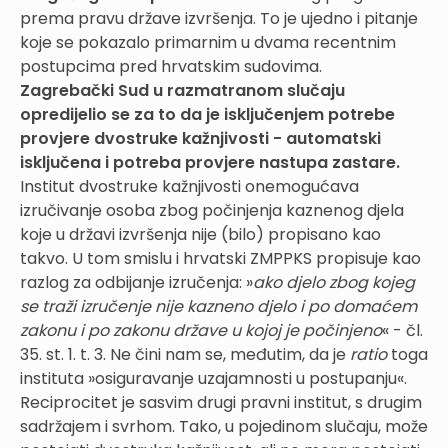
prema pravu države izvršenja. To je ujedno i pitanje
koje se pokazalo primarnim u dvama recentnim
postupcima pred hrvatskim sudovima.
Zagrebački Sud u razmatranom slučaju
opredijelio se za to da je isključenjem potrebe
provjere dvostruke kažnjivosti - automatski
isključena i potreba provjere nastupa zastare.
Institut dvostruke kažnjivosti onemogućava
izručivanje osoba zbog počinjenja kaznenog djela
koje u državi izvršenja nije (bilo) propisano kao
takvo. U tom smislu i hrvatski ZMPPKS propisuje kao
razlog za odbijanje izručenja: »
ako djelo zbog kojeg
se traži izručenje nije kazneno djelo i po domaćem
zakonu i po zakonu države u kojoj je počinjeno
« - čl.
35. st. 1. t. 3. Ne čini nam se, međutim, da je
ratio
toga
instituta »osiguravanje uzajamnosti u postupanju«.
Reciprocitet je sasvim drugi pravni institut, s drugim
sadržajem i svrhom. Tako, u pojedinom slučaju, može