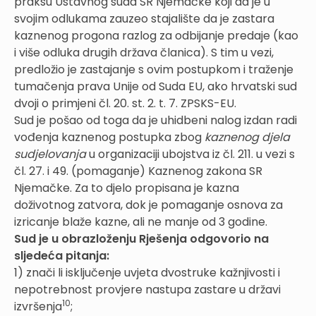
praksu Ustavnog suda SR Njemačke koji da je u
svojim odlukama zauzeo stajalište da je zastara
kaznenog progona razlog za odbijanje predaje (kao
i više odluka drugih država članica). S tim u vezi,
predložio je zastajanje s ovim postupkom i traženje
tumačenja prava Unije od Suda EU, ako hrvatski sud
dvoji o primjeni čl. 20. st. 2. t. 7. ZPSKS-EU.
Sud je pošao od toga da je uhidbeni nalog izdan radi
vođenja kaznenog postupka zbog
kaznenog djela
sudjelovanja
u organizaciji ubojstva iz čl. 211. u vezi s
čl. 27. i 49. (pomaganje) Kaznenog zakona SR
Njemačke. Za to djelo propisana je kazna
doživotnog zatvora, dok je pomaganje osnova za
izricanje blaže kazne, ali ne manje od 3 godine.
Sud je u obrazloženju Rješenja odgovorio na
sljedeća pitanja:
1) znači li isključenje uvjeta dvostruke kažnjivosti i
nepotrebnost provjere nastupa zastare u državi
10
izvršenja
;