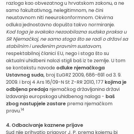
razloga kao obvezatnog u hrvatskom zakonu, a ne
samo fakultativnog, nelegitimnom, ne čini
neustavnom niti neeurokonformnom. Okvirna
odluka jednostavno dopušta takvo normiranje.
Kod toga je svakako nezaobilazna sudska praksa u
SR Njemačkoj, ne samo stoga što se radi o državi sa
stabilnim i uređenim pravnim sustavom,
respektabilnoj članici EU, nego i stoga što su
aktualni uhidbeni nalozi stigli baš iz te zemlje. U tom
se kontekstu navode
odluke njemačkoga
Ustavnog suda,
broj EuGRZ 2009, 686-691 od 3. 9.
2009. i broj 4 Ars 16/09-N St Z-RR 2010, 177
kojima je
odbijena predaja
njemačkog državljanina državi
izdavanja europskoga uhidbenog naloga -
baš
zbog nastupjele zastare
prema njemačkom
14
pravu.
4. Odbacivanje kaznene prijave
Sud nije prihvatio prigovor J. P. prema kojemu bi