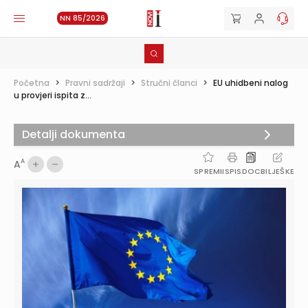
NN 85/2026
Početna
>
Pravni sadržaji
>
Stručni članci
>
EU uhidbeni nalog
u provjeri ispita z...
Detalji dokumenta
A
A
SPREMI
ISPIS
DOC
BILJEŠKE