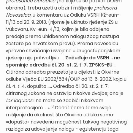
profesorice Đurđević
(na koje su se pozvali DORH i
obrana), treba uzeti u obzir i mišljenje
profesora
Novoselca,
u komentaru uz Odluku VSRH Kž-eun-
11/13 od 20. 9. 2013. (njome je ukinuto rješenje ŽS u
Vukovaru, Kv-eun-4/13, kojim je bila odbijena
predaja prema uhidbenom nalogu zbog nastupa
zastare po hrvatskom pravu). Prema Novoselcu
»pravno shvaćanje usvojeno u drugostupanjskom
rješenju nije prihvatljivo. ...
Začuđuje da VSRH .. ne
spominje odredbu čl. 20. st. 2. t. 7. ZPSKS-EU
...
Citirana odredba preuzeta je u cijelosti iz Okvirne
odluke Vijeća EU 2002/584/OUP od 13. 6. 2002. koja u
čl. 4. t. 4. dopušta ..... Odredba čl. 20. st. 2. t. 7.
citiranog Zakona ne ostavlja nikakve dvojbe; ona je
lex loquens
i ne može se zaobići nikakvom
13
interpretacijom. ...«.
Dodat ćemo tome svoje
mišljenje da okolnost što Okvirna odluka samo
»dopušta« navedenu mogućnost takvog negativnog
razloga za udovoljenje nalogu - egzistenciju toga