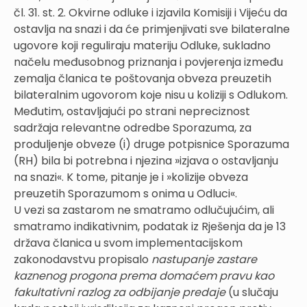
čl. 31. st. 2. Okvirne odluke i izjavila Komisiji i Vijeću da
ostavlja na snazi i da će primjenjivati sve bilateralne
ugovore koji reguliraju materiju Odluke, sukladno
načelu međusobnog priznanja i povjerenja između
zemalja članica te poštovanja obveza preuzetih
bilateralnim ugovorom koje nisu u koliziji s Odlukom.
Međutim, ostavljajući po strani nepreciznost
sadržaja relevantne odredbe Sporazuma, za
produljenje obveze (i) druge potpisnice Sporazuma
(RH) bila bi potrebna i njezina »izjava o ostavljanju
na snazi«. K tome, pitanje je i »kolizije obveza
preuzetih Sporazumom s onima u Odluci«.
U vezi sa zastarom ne smatramo odlučujućim, ali
smatramo indikativnim, podatak iz Rješenja da je 13
država članica u svom implementacijskom
zakonodavstvu propisalo
nastupanje zastare
kaznenog progona prema domaćem pravu kao
fakultativni razlog za odbijanje predaje
(u slučaju