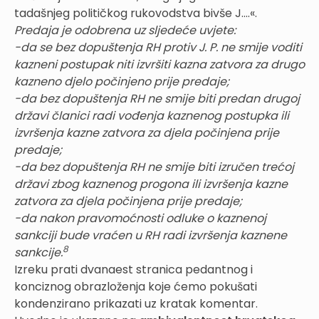
tadašnjeg političkog rukovodstva bivše J....«.
Predaja je odobrena uz sljedeće uvjete:
-da se bez dopuštenja RH protiv J. P. ne smije voditi
kazneni postupak niti izvršiti kazna zatvora za drugo
kazneno djelo počinjeno prije predaje;
-da bez dopuštenja RH ne smije biti predan drugoj
državi članici radi vođenja kaznenog postupka ili
izvršenja kazne zatvora za djela počinjena prije
predaje;
-da bez dopuštenja RH ne smije biti izručen trećoj
državi zbog kaznenog progona ili izvršenja kazne
zatvora za djela počinjena prije predaje;
-da nakon pravomoćnosti odluke o kaznenoj
sankciji bude vraćen u RH radi izvršenja kaznene
8
sankcije.
Izreku prati dvanaest stranica pedantnog i
konciznog obrazloženja koje ćemo pokušati
kondenzirano prikazati uz kratak komentar.