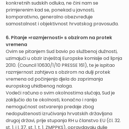
konkretnih sudskih odluka, ne čini nam se
primjerenim kad se, ponekad u javnosti,
komparativno, generalno obezvređuje
samostalnost i objektivnost hrvatskog pravosuđa.
6. Pitanje »razmjernosti« s obzirom na protek
vremena
Ovim se pitanjem Sud bavio po službenoj dužnosti,
uzimajući u obzir izvještaj Europske komisije od lipnja
2010. (Council 10630/1/10 PRESSE 161), te je ispitao
razmjernost zahtjeva s obzirom na dulji protek
vremena od počinjenja djela do zaprimanja
europskog uhidbenog naloga.
Vodeći računa o svim okolnostima slučaja, Sud je
zaključio da te okolnosti, konačno i ranija
nemogućnost ostvarenja predaje zbog
nedopuštenosti izručivanja hrvatskih državljana
drugoj državi, prije stupanja RH u članstvo EU (čl. 32.
st. 1. i l. 37. st. 1. t. 1. ZMPPKS), opravdavaju dulje