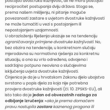
postojati dvostruka kažnjivost, ali ne mora postojati
reciprocitet postupanja dviju država. Stoga se,
prema našem mišljenju, ni pitanje moguće
povezanosti zastare s uvjetom dvostruke kažnjivosti
ne može tumačiti u vezi s postojanjem ili
nepostojanjem uzajamnosti.
U obrazloženju Rješenja ukazuje se na tendenciju
ograničavanja primjene dvostruke kažnjivosti
. No,
bez obzira na tendencije, u konkretnom slučaju
mjerodavna su normativna rješenja za konkretnu
situaciju, a ona su vrlo određena, odvojena i
sadržajno potpuno neovisna o slučajevima
isključenja uvjeta dvostruke kažnjivosti.
Činjenica je da je u hrvatskom Zakonu djelo ubojstva
svrstano u popis djela za koja nije potrebna
provjera dvostruke kažnjivosti (čl. 10. ZPSKS-EU), ali
isto tako da je
jedan od obvezatnih razloga za
odbijanje izručenja
: »
ako je prema domaćem
pravu nastupila
zastara
kaznenog progona ili