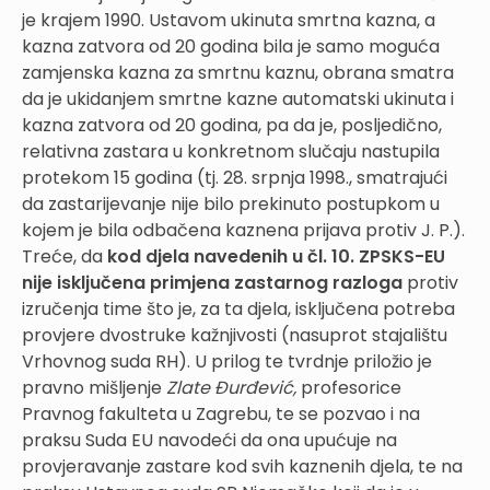
je krajem 1990. Ustavom ukinuta smrtna kazna, a
kazna zatvora od 20 godina bila je samo moguća
zamjenska kazna za smrtnu kaznu, obrana smatra
da je ukidanjem smrtne kazne automatski ukinuta i
kazna zatvora od 20 godina, pa da je, posljedično,
relativna zastara u konkretnom slučaju nastupila
protekom 15 godina (tj. 28. srpnja 1998., smatrajući
da zastarijevanje nije bilo prekinuto postupkom u
kojem je bila odbačena kaznena prijava protiv J. P.).
Treće, da
kod djela navedenih u čl. 10. ZPSKS-EU
nije isključena primjena zastarnog razloga
protiv
izručenja time što je, za ta djela, isključena potreba
provjere dvostruke kažnjivosti (nasuprot stajalištu
Vrhovnog suda RH). U prilog te tvrdnje priložio je
pravno mišljenje
Zlate Đurđević,
profesorice
Pravnog fakulteta u Zagrebu, te se pozvao i na
praksu Suda EU navodeći da ona upućuje na
provjeravanje zastare kod svih kaznenih djela, te na