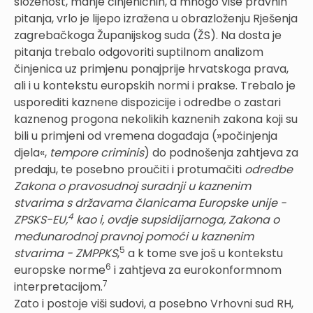
složenost, manje činjeničnih, a mnogo više pravnih
pitanja, vrlo je lijepo izražena u obrazloženju Rješenja
zagrebačkoga Županijskog suda (ŽS). Na dosta je
pitanja trebalo odgovoriti suptilnom analizom
činjenica uz primjenu ponajprije hrvatskoga prava,
ali i u kontekstu europskih normi i prakse. Trebalo je
usporediti kaznene dispozicije i odredbe o zastari
kaznenog progona nekolikih kaznenih zakona koji su
bili u primjeni od vremena događaja (»počinjenja
djela«,
tempore criminis
) do podnošenja zahtjeva za
predaju, te posebno proučiti i protumačiti
odredbe
Zakona o pravosudnoj suradnji u kaznenim
stvarima s državama članicama Europske unije -
4
ZPSKS-EU,
kao i, ovdje supsidijarnoga, Zakona o
međunarodnoj pravnoj pomoći u kaznenim
5
stvarima - ZMPPKS
,
a k tome sve još u kontekstu
6
europske norme
i zahtjeva za eurokonformnom
7
interpretacijom.
Zato i postoje viši sudovi, a posebno Vrhovni sud RH,