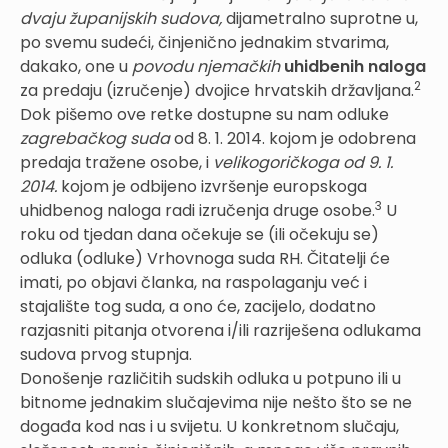
dvaju županijskih sudova,
dijametralno suprotne u,
po svemu sudeći, činjenično jednakim stvarima,
dakako, one u
povodu njemačkih
uhidbenih naloga
2
za predaju (izručenje) dvojice hrvatskih državljana.
Dok pišemo ove retke dostupne su nam odluke
zagrebačkog suda
od 8. 1. 2014. kojom je odobrena
predaja tražene osobe, i
velikogoričkoga od 9. 1.
2014.
kojom je odbijeno izvršenje europskoga
3
uhidbenog naloga radi izručenja druge osobe.
U
roku od tjedan dana očekuje se (ili očekuju se)
odluka (odluke) Vrhovnoga suda RH. Čitatelji će
imati, po objavi članka, na raspolaganju već i
stajalište tog suda, a ono će, zacijelo, dodatno
razjasniti pitanja otvorena i/ili razriješena odlukama
sudova prvog stupnja.
Donošenje različitih sudskih odluka u potpuno ili u
bitnome jednakim slučajevima nije nešto što se ne
događa kod nas i u svijetu. U konkretnom slučaju,