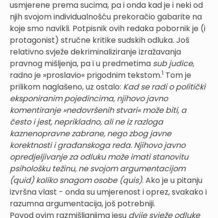
usmjerene prema sucima, pa i onda kad je i neki od
njih svojom individualnošću prekoračio gabarite na
koje smo navikli. Potpisnik ovih redaka pobornik je (i
protagonist) stručne kritike sudskih odluka. Još
relativno svježe dekriminaliziranje izražavanja
pravnog mišljenja, pa i u predmetima
sub judice
,
1
radno je »proslavio« prigodnim tekstom.
Tom je
prilikom naglašeno, uz ostalo:
Kad se radi o politički
eksponiranim pojedincima, njihovo javno
komentiranje »nedovršenih stvari« može biti, a
često i jest, neprikladno, ali ne iz razloga
kaznenopravne zabrane, nego zbog javne
korektnosti i građanskoga reda. Njihovo javno
opredjeljivanje za odluku može imati stanovitu
psihološku težinu, ne svojom argumentacijom
(quid) koliko snagom osobe (quis)
. Ako je u pitanju
izvršna vlast - onda su umjerenost i oprez, svakako i
razumna argumentacija, još potrebniji.
Povod ovim razmišljanjima jesu
dvije svježe odluke