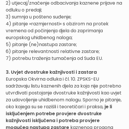
2) utjecaj/značenje odbacivanja kaznene prijave na
odluku o predaji;
3) sumnja u pošteno suđenje;
4) pitanje »razmjernosti« s obzirom na protek
vremena od počinjenja djela do zaprimanja
europskog uhidbenog naloga;
5) pitanje (ne)nastupa zastare;
6) pitanje relevantnosti relativne zastare;
7) potrebu traženja tumačenja od Suda EU.
3. Uvjet dvostruke kažnjivosti i zastara
Europska Okvirna odluka i čl. 10. ZPSKS-EU
sadržavaju listu kaznenih djela za koja nije potrebno
utvrđivati postojanje dvostruke kažnjivosti kao uvjet
za udovoljenje uhidbenom nalogu. Sporno je pitanje,
oko kojega su se razišli i teoretičari i praksa,
je li
isključenjem potrebe provjere dvostruke
kažnjivosti isključena i potreba provjere
mogućeg nastupa zastare
kaznenog progona