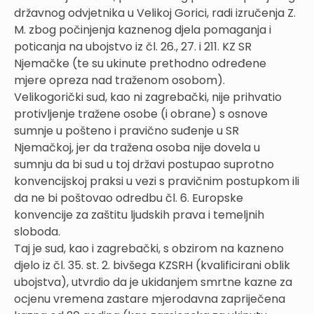
državnog odvjetnika u Velikoj Gorici, radi izručenja Z.
M. zbog počinjenja kaznenog djela pomaganja i
poticanja na ubojstvo iz čl. 26., 27. i 211. KZ SR
Njemačke (te su ukinute prethodno određene
mjere opreza nad traženom osobom).
Velikogorički sud, kao ni zagrebački, nije prihvatio
protivljenje tražene osobe (i obrane) s osnove
sumnje u pošteno i pravično suđenje u SR
Njemačkoj, jer da tražena osoba nije dovela u
sumnju da bi sud u toj državi postupao suprotno
konvencijskoj praksi u vezi s pravičnim postupkom ili
da ne bi poštovao odredbu čl. 6. Europske
konvencije za zaštitu ljudskih prava i temeljnih
sloboda.
Taj je sud, kao i zagrebački, s obzirom na kazneno
djelo iz čl. 35. st. 2. bivšega KZSRH (kvalificirani oblik
ubojstva), utvrdio da je ukidanjem smrtne kazne za
ocjenu vremena zastare mjerodavna zapriječena