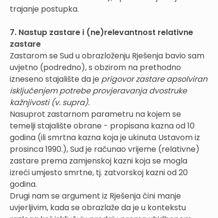
trajanje postupka.
7. Nastup zastare i (ne)relevantnost relativne
zastare
Zastarom se Sud u obrazloženju Rješenja bavio sam
uvjetno (podredno), s obzirom na prethodno
izneseno stajalište da je
prigovor zastare apsolviran
isključenjem potrebe provjeravanja dvostruke
kažnjivosti (v. supra).
Nasuprot zastarnom parametru na kojem se
temelji stajalište obrane - propisana kazna od 10
godina (ili smrtna kazna koja je ukinuta Ustavom iz
prosinca 1990.), Sud je računao vrijeme (relativne)
zastare prema zamjenskoj kazni koja se mogla
izreći umjesto smrtne, tj. zatvorskoj kazni od 20
godina.
Drugi nam se argument iz Rješenja čini manje
uvjerljivim, kada se obrazlaže da je u kontekstu