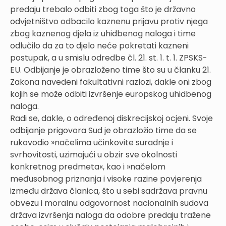
predaju trebalo odbiti zbog toga što je državno
odvjetništvo odbacilo kaznenu prijavu protiv njega
zbog kaznenog djela iz uhidbenog naloga i time
odlučilo da za to djelo neće pokretati kazneni
postupak, a u smislu odredbe čl. 21. st. 1. t. 1. ZPSKS-
EU. Odbijanje je obrazloženo time što su u članku 21.
Zakona navedeni fakultativni razlozi, dakle oni zbog
kojih se može odbiti izvršenje europskog uhidbenog
naloga.
Radi se, dakle, o određenoj diskrecijskoj ocjeni. Svoje
odbijanje prigovora Sud je obrazložio time da se
rukovodio »načelima učinkovite suradnje i
svrhovitosti, uzimajući u obzir sve okolnosti
konkretnog predmeta«, kao i »načelom
međusobnog priznanja i visoke razine povjerenja
između država članica, što u sebi sadržava pravnu
obvezu i moralnu odgovornost nacionalnih sudova
država izvršenja naloga da odobre predaju tražene