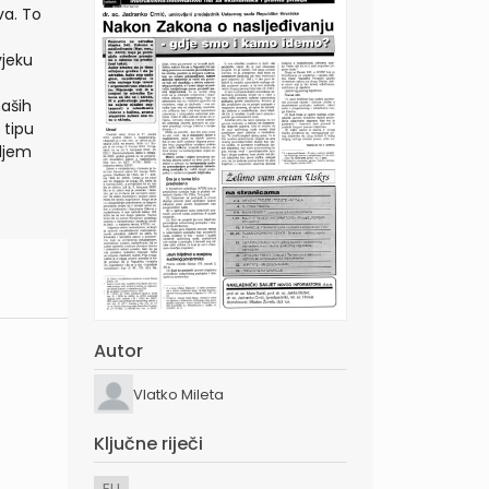
va. To
vjeku
naših
 tipu
iljem
Autor
Vlatko Mileta
Ključne riječi