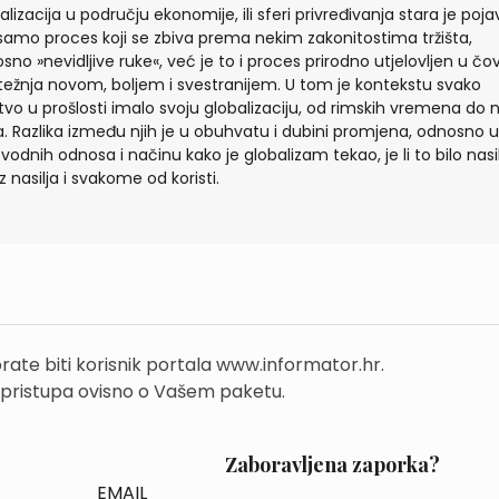
alizacija u području ekonomije, ili sferi privređivanja stara je poja
 samo proces koji se zbiva prema nekim zakonitostima tržišta,
sno »nevidljive ruke«, već je to i proces prirodno utjelovljen u čo
težnja novom, boljem i svestranijem. U tom je kontekstu svako
tvo u prošlosti imalo svoju globalizaciju, od rimskih vremena do 
. Razlika između njih je u obuhvatu i dubini promjena, odnosno u
zvodnih odnosa i načinu kako je globalizam tekao, je li to bilo nas
ez nasilja i svakome od koristi.
rate biti korisnik portala www.informator.hr.
 pristupa ovisno o Vašem paketu.
Zaboravljena zaporka?
EMAIL