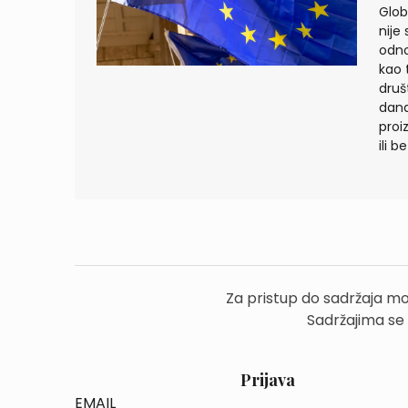
Glob
nije
odno
kao 
druš
dana
proi
ili b
Za pristup do sadržaja mo
Sadržajima se
Prijava
EMAIL