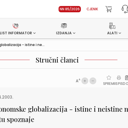
NN 85/2026
CJENIK
LIST INFORMATOR
IZDANJA
ALATI
balizacija - istine i ne...
Stručni članci
A
A
SPREMI
ISPIS
D
4.2003.
nomske globalizacija - istine i neistine 
tu spoznaje