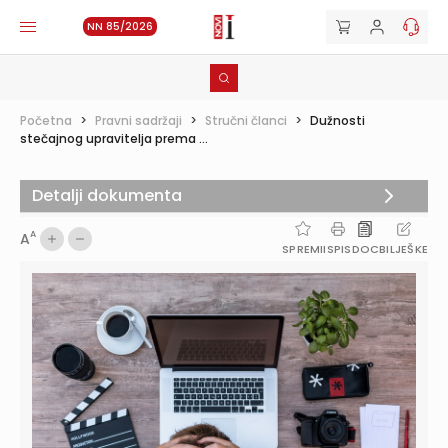
NN 85/2026
Početna
>
Pravni sadržaji
>
Stručni članci
>
Dužnosti
stečajnog upravitelja prema ...
Detalji dokumenta
A
A
SPREMI
ISPIS
DOC
BILJEŠKE