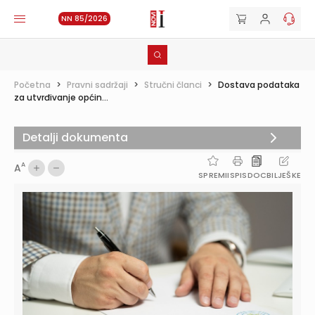
NN 85/2026
Početna
>
Pravni sadržaji
>
Stručni članci
>
Dostava podataka
za utvrđivanje općin...
Detalji dokumenta
A
A
SPREMI
ISPIS
DOC
BILJEŠKE