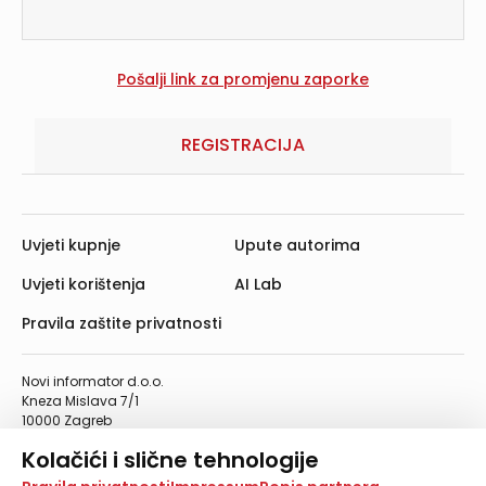
REGISTRACIJA
Uvjeti kupnje
Upute autorima
Uvjeti korištenja
AI Lab
Pravila zaštite privatnosti
Novi informator d.o.o.
Kneza Mislava 7/1
10000 Zagreb
Telefon: 01/4555-454
Kolačići i slične tehnologije
Telefaks: 01/4612-553
info@informator.hr
Na našoj web stranici koristimo kolačiće i slične