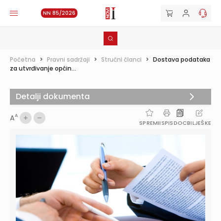
NN 85/2026
Početna
>
Pravni sadržaji
>
Stručni članci
>
Dostava podataka
za utvrđivanje općin...
Detalji dokumenta
A
A
SPREMI
ISPIS
DOC
BILJEŠKE