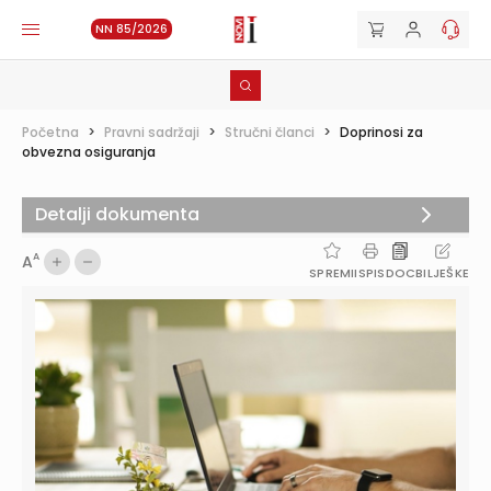
NN 85/2026
Početna
>
Pravni sadržaji
>
Stručni članci
>
Doprinosi za
obvezna osiguranja
Detalji dokumenta
A
A
SPREMI
ISPIS
DOC
BILJEŠKE