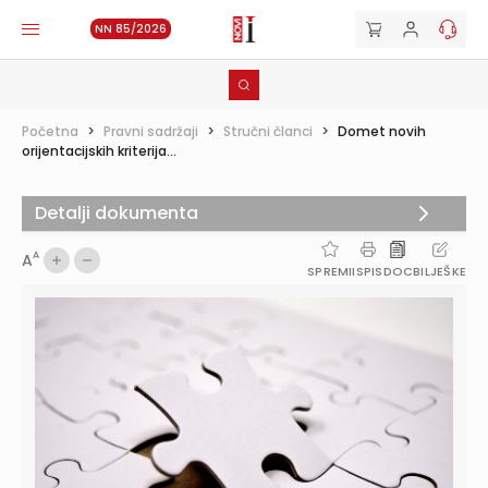
NN 85/2026
Početna
>
Pravni sadržaji
>
Stručni članci
>
Domet novih
orijentacijskih kriterija...
Detalji dokumenta
A
A
SPREMI
ISPIS
DOC
BILJEŠKE