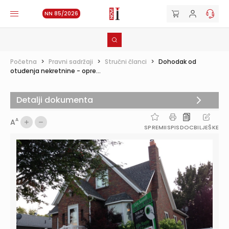
NN 85/2026
Početna
>
Pravni sadržaji
>
Stručni članci
>
Dohodak od
otuđenja nekretnine - opre...
Detalji dokumenta
A
A
SPREMI
ISPIS
DOC
BILJEŠKE