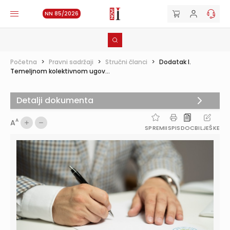
NN 85/2026
Početna
>
Pravni sadržaji
>
Stručni članci
>
Dodatak I.
Temeljnom kolektivnom ugov...
Detalji dokumenta
A
A
SPREMI
ISPIS
DOC
BILJEŠKE