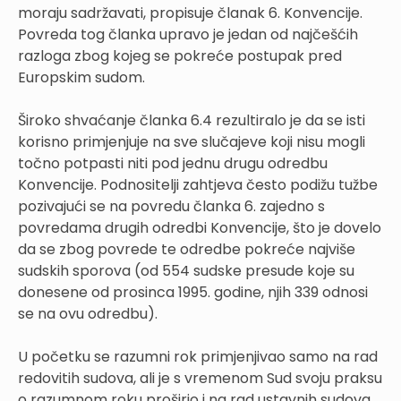
moraju sadržavati, propisuje članak 6. Konvencije.
Povreda tog članka upravo je jedan od najčešćih
razloga zbog kojeg se pokreće postupak pred
Europskim sudom.
Široko shvaćanje članka 6.4 rezultiralo je da se isti
korisno primjenjuje na sve slučajeve koji nisu mogli
točno potpasti niti pod jednu drugu odredbu
Konvencije. Podnositelji zahtjeva često podižu tužbe
pozivajući se na povredu članka 6. zajedno s
povredama drugih odredbi Konvencije, što je dovelo
da se zbog povrede te odredbe pokreće najviše
sudskih sporova (od 554 sudske presude koje su
donesene od prosinca 1995. godine, njih 339 odnosi
se na ovu odredbu).
U početku se razumni rok primjenjivao samo na rad
redovitih sudova, ali je s vremenom Sud svoju praksu
o razumnom roku proširio i na rad ustavnih sudova,