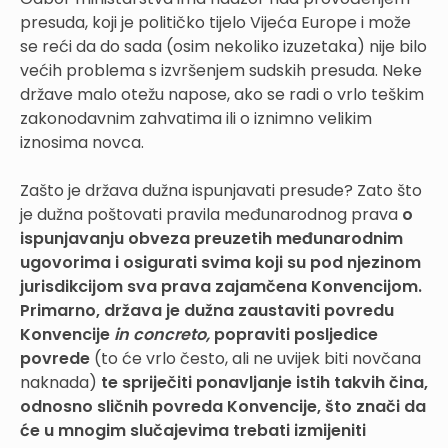
presuda, koji je političko tijelo Vijeća Europe i može
se reći da do sada (osim nekoliko izuzetaka) nije bilo
većih problema s izvršenjem sudskih presuda. Neke
države malo otežu napose, ako se radi o vrlo teškim
zakonodavnim zahvatima ili o iznimno velikim
iznosima novca.
Zašto je država dužna ispunjavati presude? Zato što
je dužna poštovati pravila međunarodnog prava
o
ispunjavanju obveza preuzetih međunarodnim
ugovorima i osigurati svima koji su pod njezinom
jurisdikcijom sva prava zajamčena Konvencijom.
Primarno, država je dužna zaustaviti povredu
Konvencije
in concreto,
popraviti posljedice
povrede
(to će vrlo često, ali ne uvijek biti novčana
naknada)
te spriječiti ponavljanje istih takvih čina,
odnosno sličnih povreda Konvencije, što znači da
će u mnogim slučajevima trebati izmijeniti