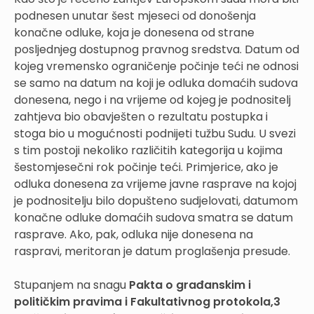
podnesen unutar šest mjeseci od donošenja
konačne odluke, koja je donesena od strane
posljednjeg dostupnog pravnog sredstva. Datum od
kojeg vremensko ograničenje počinje teći ne odnosi
se samo na datum na koji je odluka domaćih sudova
donesena, nego i na vrijeme od kojeg je podnositelj
zahtjeva bio obavješten o rezultatu postupka i
stoga bio u mogućnosti podnijeti tužbu Sudu. U svezi
s tim postoji nekoliko različitih kategorija u kojima
šestomjesečni rok počinje teći. Primjerice, ako je
odluka donesena za vrijeme javne rasprave na kojoj
je podnositelju bilo dopušteno sudjelovati, datumom
konačne odluke domaćih sudova smatra se datum
rasprave. Ako, pak, odluka nije donesena na
raspravi, meritoran je datum proglašenja presude.
Stupanjem na snagu
Pakta o građanskim i
političkim pravima i Fakulta
tivnog protokola,3