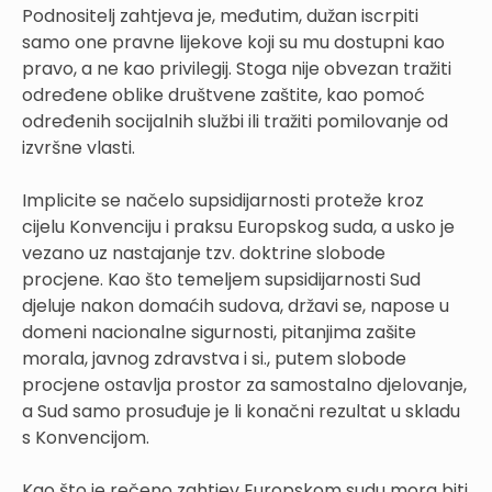
Podnositelj zahtjeva je, međutim, dužan iscrpiti
samo one pravne lijekove koji su mu dostupni kao
pravo, a ne kao privilegij. Stoga nije obvezan tražiti
određene oblike društvene zaštite, kao pomoć
određenih socijalnih službi ili tražiti pomilovanje od
izvršne vlasti.
Implicite se načelo supsidijarnosti proteže kroz
cijelu Konvenciju i praksu Europskog suda, a usko je
vezano uz nastajanje tzv. doktrine slobode
procjene. Kao što temeljem supsidijarnosti Sud
djeluje nakon domaćih sudova, državi se, napose u
domeni nacionalne sigurnosti, pitanjima zašite
morala, javnog zdravstva i si., putem slobode
procjene ostavlja prostor za samostalno djelovanje,
a Sud samo prosuđuje je li konačni rezultat u skladu
s Konvencijom.
Kao što je rečeno zahtjev Europskom sudu mora biti