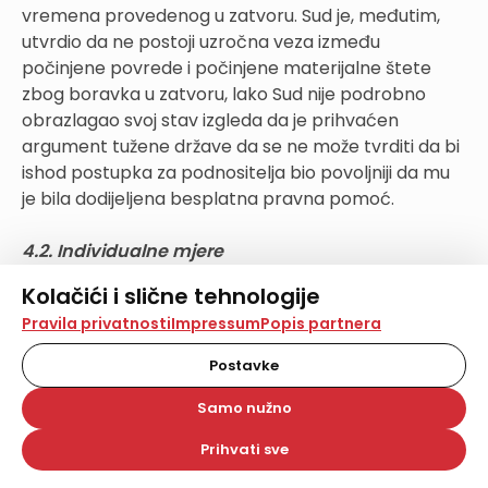
vremena provedenog u zatvoru. Sud je, međutim,
utvrdio da ne postoji uzročna veza između
počinjene povrede i počinjene materijalne štete
zbog boravka u zatvoru, lako Sud nije podrobno
obrazlagao svoj stav izgleda da je prihvaćen
argument tužene države da se ne može tvrditi da bi
ishod postupka za podnositelja bio povoljniji da mu
je bila dodijeljena besplatna pravna pomoć.
4.2. Individualne mjere
Kolačići i slične tehnologije
Potreba da se, osim isplate naknade materijalne
Na našoj web stranici koristimo kolačiće i slične
Pravila privatnosti
Impressum
Popis partnera
štete, poduzmu i određene druge mjere na domaćoj
tehnologije za pohranu, čitanje i obradu informacija na
razini ocjenju se u Odboru ministara Vijeća Europe
vašem uređaju. Time poboljšavamo korisničko iskustvo,
Postavke
ako proglašena povreda nastavlja proizvoditi
analiziramo promet na stranici te prikazujemo sadržaje i
oglase koji vas zanimaju. Korisnički profili mogu se kreirati
negativne učinke za podnositelja zahtjeva koje nije
Samo nužno
na više web stranica i uređaja u tu svrhu. Naši partneri
moguće otkloniti naknadom materijalne štete.
također koriste ove tehnologije.
Prihvati sve
Odabirom opcije „Samo nužno“ prihvaćate samo one
kolačiće koji su potrebni za pravilno funkcioniranje naše
Primjerice, obnova postupka pred domaćim tijelima