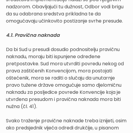
nadzorom. Obavljajući tu dužnost, Odbor vodi brigu
da su odabrana sredstva prikladna te da
omogućavaju učinkovito postizanje svrhe presude.
4.1. Pravična naknada
Da bi Sud u presudi dosudio podnositelju pravičnu
naknadu, moraju biti ispunjene određene
pretpostavke. Sud mora utvrditi povredu nekog od
prava zaštićenih Konvencijom, mora postojati
oštećenik, mora se raditi o slučaju da unutarnje
pravo tužene države omogućuje samo djelomičnu
naknadu za posljedice povrede Konvencije koja je
utvrđena presudom i pravična naknada mora biti
nužna (čl. 41).
Svako traženje pravične naknade treba iznijeti, osim
ako predsjednik vijeća odredi drukčije, u pisanom