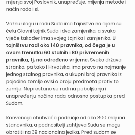
mijenja svoj Poslovnik, unapređuje, mijenja metode i
način rada i sl.
Važnu ulogu u radu Suda ima tajništvo na čijem su
čelu Glavni tajnik Suda i dva zamjenika, a svako
vijeće također ima svojeg tajnika i zamjenika.
U
tajništvu radi oko 140 pravnika, od čega je u
ovom trenutku 60 stalnih i 80 privremenih
pravnika, tj. na određeno vrijeme.
Svaka država
stranka, pa tako i Hrvatska, ima pravo na najmanje
jednog stalnog pravnika, a ukupni broj pravnika iz
pojedine zemlje ovisi o broju predmeta protiv te
zemlje. Neprestano se radi na poboljšanju i
unapređenju načina rada, odnosno postupka pred
Sudom.
Konvencija obuhvaća područje od oko 800 milijuna
stanovnika, a podnositelji zahtjeva Sudu se mogu
obratiti na 39 nacionalna jezika. Pred sudom se