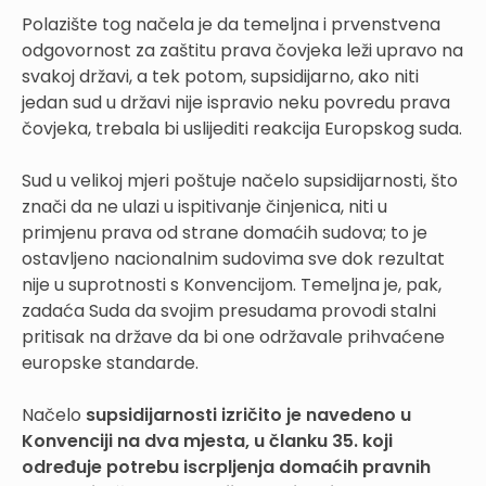
Polazište tog načela je da temeljna i prvenstvena
odgovornost za zaštitu prava čovjeka leži upravo na
svakoj državi, a tek potom, supsidijarno, ako niti
jedan sud u državi nije ispravio neku povredu prava
čovjeka, trebala bi uslijediti reakcija Europskog suda.
Sud u velikoj mjeri poštuje načelo supsidijarnosti, što
znači da ne ulazi u ispitivanje činjenica, niti u
primjenu prava od strane domaćih sudova; to je
ostavljeno nacionalnim sudovima sve dok rezultat
nije u suprotnosti s Konvencijom. Temeljna je, pak,
zadaća Suda da svojim presudama provodi stalni
pritisak na države da bi one održavale prihvaćene
europske standarde.
Načelo
supsidijarnosti izričito je navedeno u
Konvenciji na dva mjesta, u članku 35. koji
određuje potrebu iscrpljenja domaćih pravnih