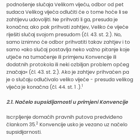
podnošenje slučaja Velikom vijeću, odbor od pet
sudaca Velikog vijeća odlučiti će o tome hoće li se
zahtijevu udovoljiti. Ne prihvati li ga, presuda je
konačna; ako pak prihvati zahtjev, Veliko će vijeće
riješiti slučaj svojom presudom (čl. 43. st. 2.). No,
samo iznimno će odbor prihvatiti takav zahtjev i to
samo »ako slučaj postavlja neko važno pitanje koje
utječe na tumačenje ili primjenu Konvencije ili
dodatnih protokola ili neki ozbiljan problem općeg
značaja« (čl. 43. st. 2.). Ako je zahtjev prihvaćen pa
je o slučaju odlučivalo veliko vijeće - presuda velikog
1
vijeća je konačna (čl. 44. st. 1 .).
2.1. Načelo supsidijarnosti u primjeni Konvencije
Iscrpljenje domaćih pravnih putova predviđeno
2
člankom 35.
Konvencije usko je vezano uz načelo
supsidijarnosti.