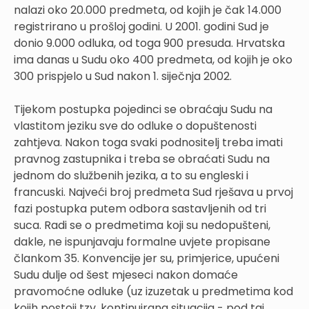
nalazi oko 20.000 predmeta, od kojih je čak 14.000
registrirano u prošloj godini. U 2001. godini Sud je
donio 9.000 odluka, od toga 900 presuda. Hrvatska
ima danas u Sudu oko 400 predmeta, od kojih je oko
300 prispjelo u Sud nakon 1. siječnja 2002.
Tijekom postupka pojedinci se obraćaju Sudu na
vlastitom jeziku sve do odluke o dopuštenosti
zahtjeva. Nakon toga svaki podnositelj treba imati
pravnog zastupnika i treba se obraćati Sudu na
jednom do službenih jezika, a to su engleski i
francuski. Najveći broj predmeta Sud rješava u prvoj
fazi postupka putem odbora sastavljenih od tri
suca. Radi se o predmetima koji su nedopušteni,
dakle, ne ispunjavaju formalne uvjete propisane
člankom 35. Konvencije jer su, primjerice, upućeni
Sudu dulje od šest mjeseci nakon domaće
pravomoćne odluke (uz izuzetak u predmetima kod
kojih postoji tzv. kontinuirana situacija - pod taj