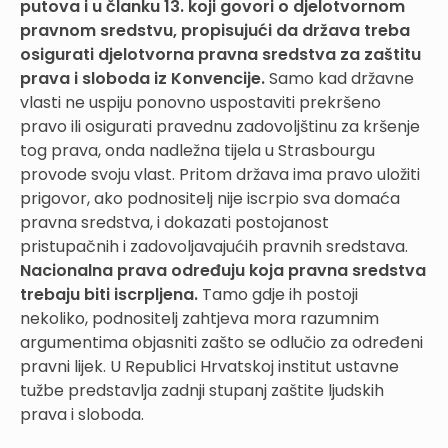
putova i u članku 13. koji govori o djelotvornom
pravnom sredstvu, propisujući da država treba
osigurati djelotvorna pravna sredstva za zaštitu
prava i sloboda iz Konvencije.
Samo kad državne
vlasti ne uspiju ponovno uspostaviti prekršeno
pravo ili osigurati pravednu zadovoljštinu za kršenje
tog prava, onda nadležna tijela u Strasbourgu
provode svoju vlast. Pritom država ima pravo uložiti
prigovor, ako podnositelj nije iscrpio sva domaća
pravna sredstva, i dokazati postojanost
pristupačnih i zadovoljavajućih pravnih sredstava.
Nacionalna prava određuju koja pravna sredstva
trebaju biti iscrpljena.
Tamo gdje ih postoji
nekoliko, podnositelj zahtjeva mora razumnim
argumentima objasniti zašto se odlučio za određeni
pravni lijek. U Republici Hrvatskoj institut ustavne
tužbe predstavlja zadnji stupanj zaštite ljudskih
prava i sloboda.