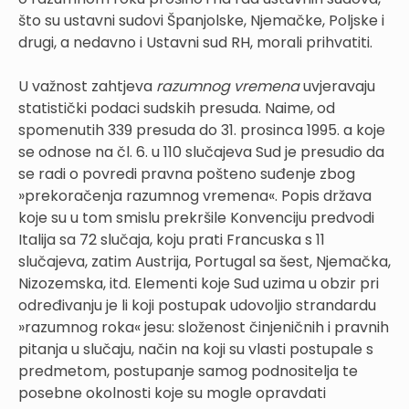
što su ustavni sudovi Španjolske, Njemačke, Poljske i
drugi, a nedavno i Ustavni sud RH, morali prihvatiti.
U važnost zahtjeva
razumnog vremena
uvjeravaju
statistički podaci sudskih presuda. Naime, od
spomenutih 339 presuda do 31. prosinca 1995. a koje
se odnose na čl. 6. u 110 slučajeva Sud je presudio da
se radi o povredi pravna pošteno suđenje zbog
»prekoračenja razumnog vremena«. Popis država
koje su u tom smislu prekršile Konvenciju predvodi
Italija sa 72 slučaja, koju prati Francuska s 11
slučajeva, zatim Austrija, Portugal sa šest, Njemačka,
Nizozemska, itd. Elementi koje Sud uzima u obzir pri
određivanju je li koji postupak udovoljio strandardu
»razumnog roka« jesu: složenost činjeničnih i pravnih
pitanja u slučaju, način na koji su vlasti postupale s
predmetom, postupanje samog podnositelja te
posebne okolnosti koje su mogle opravdati