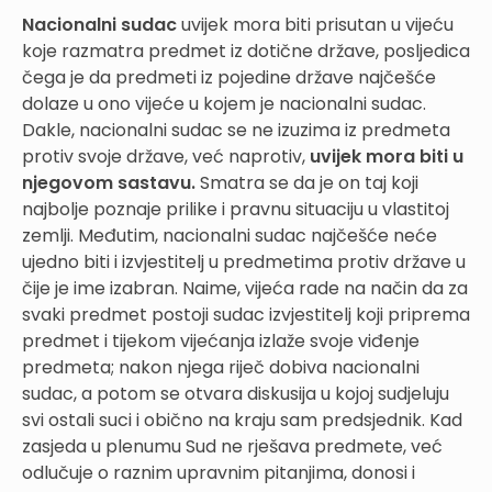
Nacionalni sudac
uvijek mora biti prisutan u vijeću
koje razmatra predmet iz dotične države, posljedica
čega je da predmeti iz pojedine države najčešće
dolaze u ono vijeće u kojem je nacionalni sudac.
Dakle, nacionalni sudac se ne izuzima iz predmeta
protiv svoje države, već naprotiv,
uvijek mora biti u
njegovom sastavu.
Smatra se da je on taj koji
najbolje poznaje prilike i pravnu situaciju u vlastitoj
zemlji. Međutim, nacionalni sudac najčešće neće
ujedno biti i izvjestitelj u predmetima protiv države u
čije je ime izabran. Naime, vijeća rade na način da za
svaki predmet postoji sudac izvjestitelj koji priprema
predmet i tijekom vijećanja izlaže svoje viđenje
predmeta; nakon njega riječ dobiva nacionalni
sudac, a potom se otvara diskusija u kojoj sudjeluju
svi ostali suci i obično na kraju sam predsjednik. Kad
zasjeda u plenumu Sud ne rješava predmete, već
odlučuje o raznim upravnim pitanjima, donosi i