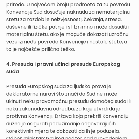
prirode. U najvećem broju predmeta za tu povredu
Konvencije Sud dosuđuje naknadu za nematerijalnu
štetu za razdoblje neizvjesnosti, čekanja, stresa,
duševne ili fizičke patnje i sl. Iznimno može dosuditi i
materijalnu štetu, ako je moguće dokazati uzročnu
vezu između povrede Konvencije i nastale štete, a
to je najčešće prilično teško.
4. Presuda i pravni učinci presude Europskog
suda
Presuda Europskog suda za ljudska prava je
deklaratorne naravi što znači da Sud ne može
ukinuti neku pravomoćnu presudu domaćeg suda ili
neku zakonodavnu odredbu, za koju utvrdi da je
protivna Konvenciji. Država koja prekrši Konvenciju
dužna je osigurati poduzimanje odgovarajućih
korektivnih mjera te dokazati da ih je poduzela.
Odbor ministarstva ima nadzor nad provođenjem