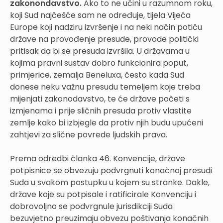
zakonondavstvo.
Ako to ne učini u razumnom roku,
koji Sud najčešće sam ne određuje, tijela Vijeća
Europe koji nadziru izvršenje i na neki način potiču
države na provođenje presude, provode politički
pritisak da bi se presuda izvršila. U državama u
kojima pravni sustav dobro funkcionira poput,
primjerice, zemalja Beneluxa, često kada Sud
donese neku važnu presudu temeljem koje treba
mijenjati zakonodavstvo, te će države početi s
izmjenama i prije sličnih presuda protiv vlastite
zemlje kako bi izbjegle da protiv njih budu upućeni
zahtjevi za slične povrede ljudskih prava.
Prema odredbi članka 46. Konvencije, države
potpisnice se obvezuju podvrgnuti konačnoj presudi
Suda u svakom postupku u kojem su stranke. Dakle,
države koje su potpisale i ratificirale Konvenciju i
dobrovoljno se podvrgnule jurisdikciji Suda
bezuvjetno preuzimaju obvezu poštivanja konačnih