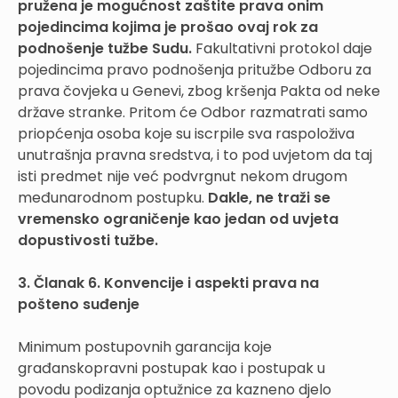
pružena je mogućnost zaštite prava onim
pojedincima kojima je prošao ovaj rok za
podnošenje tužbe Sudu.
Fakultativni protokol daje
pojedincima pravo podnošenja pritužbe Odboru za
prava čovjeka u Genevi, zbog kršenja Pakta od neke
države stranke. Pritom će Odbor razmatrati samo
priopćenja osoba koje su iscrpile sva raspoloživa
unutrašnja pravna sredstva, i to pod uvjetom da taj
isti predmet nije već podvrgnut nekom drugom
međunarodnom postupku.
Dakle, ne traži se
vremensko ograničenje kao jedan od uvjeta
dopustivosti tužbe.
3. Članak 6. Konvencije i aspekti prava na
pošteno suđenje
Minimum postupovnih garancija koje
građanskopravni postupak kao i postupak u
povodu podizanja optužnice za kazneno djelo