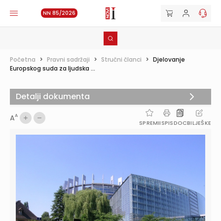
NN 85/2026
Početna
>
Pravni sadržaji
>
Stručni članci
>
Djelovanje
Europskog suda za ljudska ...
Detalji dokumenta
A
A
SPREMI
ISPIS
DOC
BILJEŠKE