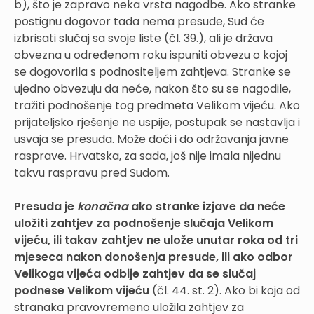
b), što je zapravo neka vrsta nagodbe. Ako stranke
postignu dogovor tada nema presude, Sud će
izbrisati slučaj sa svoje liste (čl. 39.), ali je država
obvezna u određenom roku ispuniti obvezu o kojoj
se dogovorila s podnositeljem zahtjeva. Stranke se
ujedno obvezuju da neće, nakon što su se nagodile,
tražiti podnošenje tog predmeta Velikom vijeću. Ako
prijateljsko rješenje ne uspije, postupak se nastavlja i
usvaja se presuda. Može doći i do održavanja javne
rasprave. Hrvatska, za sada, još nije imala nijednu
takvu raspravu pred Sudom.
Presuda je
konačna
ako stranke izjave da neće
uložiti zahtjev za podnošenje slučaja Velikom
vijeću, ili takav zahtjev ne ulože unutar roka od tri
mjeseca nakon donošenja presude, ili ako odbor
Velikoga vijeća odbije zahtjev da se slučaj
podnese Velikom vijeću
(čl. 44. st. 2). Ako bi koja od
stranaka pravovremeno uložila zahtjev za