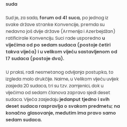
suda
Sud je, za sada,
forum od 41 suca,
po jednog iz
svake države stranke Konvencije, premda su
nedavno još dvije države (Armenija i Azerbejdžan)
ratificirale Konvenciju. Suci rade usporedno
u
vijećima od po sedam sudaca (postoje četiri
takva vijeća) i u velikom vijeću sastavljenom od
17 sudaca (postoje dva).
U praksi, radi nesmetanog odvijanja postupka, to
izgleda malo drukčije. Naime, u Velikom vijeću uvijek
zasjeda 20 sudaca, tri su tzv. zamjenici, dok u
vijećima od sedam članova zapravo sjedi deset
sudaca. Vijeća zasjedaju
jedanput tjedno i svih
deset sudaca raspravlja o svakom predmetu; na
konačno glasovanje, međutim ima pravo samo
sedam sudaca.