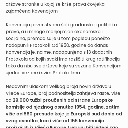
države stranke u kojoj se krše prava čovjeka
zajamčena Kovencijom.
Konvencija prvenstveno štiti građanska i politička
prava, a u mnogo manjoj mjeri ekonomska i
socijalna, premda su je u tom pogledu ponešto
nadopunili Protokoli. Od 1950. godine do danas
Konvencija je, naime, nadopunjena s 13 dodatnih
Protokola od kojih svaki ima različiti krug ratifikacija
tako da nisu sve države koje su vezane Konvencijom
ujedno vezane i svim Protokolima.
Nedavnim ulaskom velikog broja novih država u
Vijeće Europe, broj podnositelja zahtjeva raste. Više
od
29.000 tužbi proučenih od strane Europske
komisije od njezinog osnutka 1954. godine, zatim
više od 580 presuda koje je Europski sud donio od
svog osnutka, kao i više od 155 konvencija
proizašlih iz Vijeća Europe trebaju biti viđeni kao