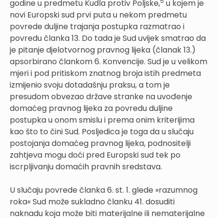
5
godine u predmetu Kudla protiv Poljske,
u kojem je
novi Europski sud prvi puta u nekom predmetu
povrede duljine trajanja postupka razmatrao i
povredu članka 13. Do tada je Sud uvijek smatrao da
je pitanje djelotvornog pravnog lijeka (članak 13.)
apsorbirano člankom 6. Konvencije. Sud je u velikom
mjeri i pod pritiskom znatnog broja istih predmeta
izmijenio svoju dotadašnju praksu, a tom je
presudom obvezao države stranke na uvođenje
domaćeg pravnog lijeka za povredu duljine
postupka u onom smislu i prema onim kriterijima
kao što to čini Sud. Posljedica je toga da u slučaju
postojanja domaćeg pravnog lijeka, podnositelji
zahtjeva mogu doći pred Europski sud tek po
iscrpljivanju domaćih pravnih sredstava.
U slučaju povrede članka 6. st. 1. glede »razumnog
roka« Sud može sukladno članku 41. dosuditi
naknadu koja može biti materijalne ili nematerijalne