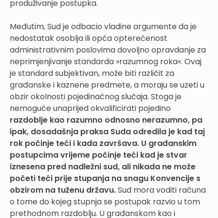
produživanje postupka.
Međutim, Sud je odbacio vladine argumente da je
nedostatak osoblja ili opća opterećenost
administrativnim poslovima dovoljno opravdanje za
neprimjenjivanje standarda »razumnog roka«. Ovaj
je standard subjektivan, može biti različit za
građanske i kaznene predmete, a moraju se uzeti u
obzir okolnosti pojedinačnog slučaja. Stoga je
nemoguće unaprijed okvalificirati pojedino
razdoblje kao razumno odnosno nerazumno, pa
ipak, dosadašnja praksa Suda odredila je kad taj
rok počinje teći i kada završava. U građanskim
postupcima vrijeme počinje teći kad je stvar
iznesena pred nadležni sud, ali nikada ne može
početi teći prije stupanja na snagu Konvencije s
obzirom na tuženu državu.
Sud mora voditi računa
o tome do kojeg stupnja se postupak razvio u tom
prethodnom razdoblju. U građanskom kao i