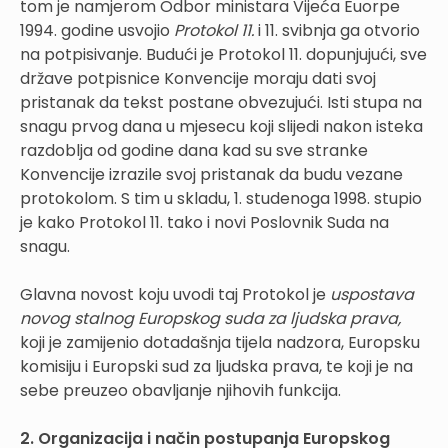
tom je namjerom Odbor ministara Vijeća Euorpe
1994. godine usvojio
Protokol 11.
i 11. svibnja ga otvorio
na potpisivanje. Budući je Protokol 11. dopunjujući, sve
države potpisnice Konvencije moraju dati svoj
pristanak da tekst postane obvezujući. Isti stupa na
snagu prvog dana u mjesecu koji slijedi nakon isteka
razdoblja od godine dana kad su sve stranke
Konvencije izrazile svoj pristanak da budu vezane
protokolom. S tim u skladu, 1. studenoga 1998. stupio
je kako Protokol 11. tako i novi Poslovnik Suda na
snagu.
Glavna novost koju uvodi taj Protokol je
uspostava
novog stalnog Europskog suda za ljudska prava,
koji je zamijenio dotadašnja tijela nadzora, Europsku
komisiju i Europski sud za ljudska prava, te koji je na
sebe preuzeo obavljanje njihovih funkcija.
2. Organizacija i način postupanja Europskog