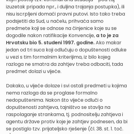
izuzetak pripada npr., i duljina trajanja postupka), ili
nisu iscrpljeni domaći pravni putovi. Isto tako treba
podsjetiti da Sud, u načelu, prihvaća samo
predmete koji se odnose na činjenice koje su se
dogodile nakon ratifikacije Konvencije,
a to je za
Hrvatsku bio 5. studeni 1997. godine.
Ako makar
jedan od tri suca koji odlučuju o dopuštenosti odluke
u vezi s tim formalnim kriterijima, iz bilo kojeg
razloga ne smatra da zahtjev treba odbaciti, tada
predmet dolazi u vijeće.
Dakako, u vijeće dolaze i svi ostali predmeti u kojima
nema razloga da se proglase formalno
nedopuštenima. Nakon što vijeće odluči o
dopuštenosti zahtjeva, tajništvo se stavlja na
raspolaganje strankama, tj. podnositelju zahtjeva i
agentu države protiv koje je zahtjev podnesen, da bi
se postiglo tzv. prijateljsko rješenje (čl. 38. st. 1. toč.