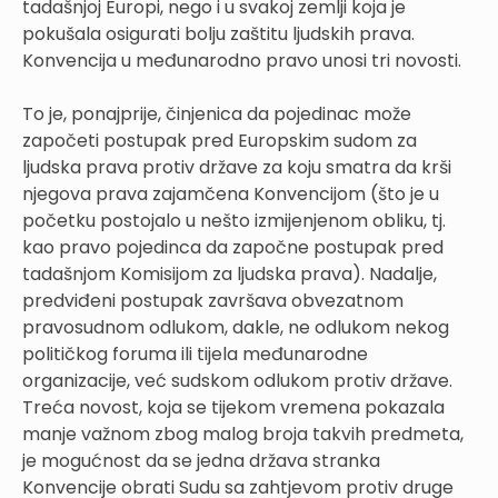
tadašnjoj Europi, nego i u svakoj zemlji koja je
pokušala osigurati bolju zaštitu ljudskih prava.
Konvencija u međunarodno pravo unosi tri novosti.
To je, ponajprije, činjenica da pojedinac može
započeti postupak pred Europskim sudom za
ljudska prava protiv države za koju smatra da krši
njegova prava zajamčena Konvencijom (što je u
početku postojalo u nešto izmijenjenom obliku, tj.
kao pravo pojedinca da započne postupak pred
tadašnjom Komisijom za ljudska prava). Nadalje,
predviđeni postupak završava obvezatnom
pravosudnom odlukom, dakle, ne odlukom nekog
političkog foruma ili tijela međunarodne
organizacije, već sudskom odlukom protiv države.
Treća novost, koja se tijekom vremena pokazala
manje važnom zbog malog broja takvih predmeta,
je mogućnost da se jedna država stranka
Konvencije obrati Sudu sa zahtjevom protiv druge