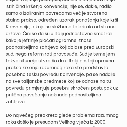
istih čina kršenja Konvencije; nije se, dakle, radilo
samo o izoliranim povredama već je stvorena
stalna praksa, određeni uzorak ponašanja koje krši
Konvenciju, a koje se službeno toleriralo od strane
države. Čini se da su u Italiji jednostavno smatrali
kako je jeftinije plaćati ogromne iznose
podnositeljima zahtjeva koji dolaze pred Europski
sud, nego reformirati pravosuđe. Šud je temeljem
takve situacije utvredio da u Italiji postoji upravna
praksa kršenja razumnog roka što predstavlja
posebno tešku povredu Konvencije, pa se nadalje
na sve talijanske predmete koji se odnose na tu
povredu primjenjuje posebni, skraćeni postupak uz
prilično povećanje naknada podnositeljima
zahtjeva.
Do najvećeg preokreta glede problema razumnog
roka došlo je presudom Velikog vijeća iz 2000.