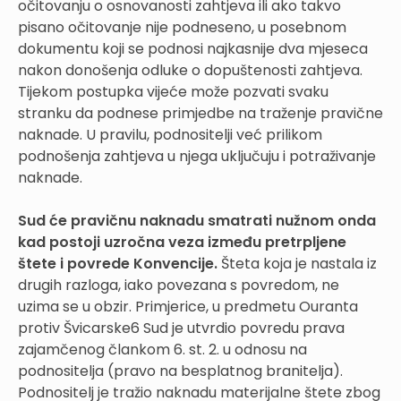
očitovanju o osnovanosti zahtjeva ili ako takvo
pisano očitovanje nije podneseno, u posebnom
dokumentu koji se podnosi najkasnije dva mjeseca
nakon donošenja odluke o dopuštenosti zahtjeva.
Tijekom postupka vijeće može pozvati svaku
stranku da podnese primjedbe na traženje pravične
naknade. U pravilu, podnositelji već prilikom
podnošenja zahtjeva u njega uključuju i potraživanje
naknade.
Sud će pravičnu naknadu smatrati nužnom onda
kad postoji uzročna veza između pretrpljene
štete i povrede Konvencije.
Šteta koja je nastala iz
drugih razloga, iako povezana s povredom, ne
uzima se u obzir. Primjerice, u predmetu Ouranta
protiv Švicarske6 Sud je utvrdio povredu prava
zajamčenog člankom 6. st. 2. u odnosu na
podnositelja (pravo na besplatnog branitelja).
Podnositelj je tražio naknadu materijalne štete zbog