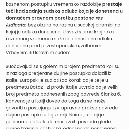
kaznenom postupku vremensko razdoblje
prestaje
teći kad zadnja sudska odluka koja je donesena u
domaćem pravnom poretku postane
res
iudicata,
bez obzira na razinu u sudskoj piramidi na
kojoj je odluka donesena. U svezi s time kraj roka
razumnog vremena može se odnositi na odluku
donesenu pred prvostupanjskim, žalbenim
Vrhovnim ili Ustavnim sudom.
Suočavajući se s golemim brojem predmeta koji su
iz razloga pretjerane duljine postupka dolazili iz
Italije, Europski je sud otišao korak dalje te je u
predmetu Botaz- zi protiv Italije utvrdio da je veliki
broj predmeta podnesenih zbog povrede članka 6.
Konvencije u Italiji doveo do toga da se može
govoriti o postojanju tzv. upravne prakse povrede
duljine postupka u toj zemlji. Naime, u Italiji je
godinama dolazilo do masovnih povreda glede
duljine trajanja postupka, odnosno do ponavljanja