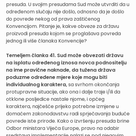
presuda. U svojim presudama Sud može utvrditi da u
određenom slučaju nije došlo, odnosno da je došlo
do povrede nekog od prava zaštićenog
Konvencijom. Pitanje je, kakve obveze za državu
proizvodi presuda kojom se proglašava povreda
jednog ili više članaka Konvencije?
Temeljem članka 41. Sud može obvezati državu
na isplatu određenog iznosa novca podnositelju
na ime pravične naknade, da tužena država
poduzme određene mjere koje mogu biti
individualnog karaktera,
sa svrhom okončanja
protupravne situacije, ako ona i dalje traje i/ili da
otklone posljedice nastale njome, i općeg
karaktera, najčešće prijeko potrebne izmjene u
domaćem zakonodavstvu radi sprječavanja buduće
povrede iste prirode. Kako o izvršenju presuda brine
Odbor ministara Vijeća Europe, pravo na odabir
sredstava implementacije nalazi se pod njegovim