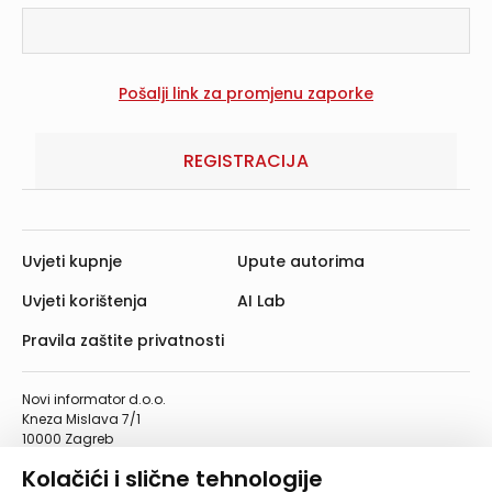
REGISTRACIJA
Uvjeti kupnje
Upute autorima
Uvjeti korištenja
AI Lab
Pravila zaštite privatnosti
Novi informator d.o.o.
Kneza Mislava 7/1
10000 Zagreb
Telefon: 01/4555-454
Kolačići i slične tehnologije
Telefaks: 01/4612-553