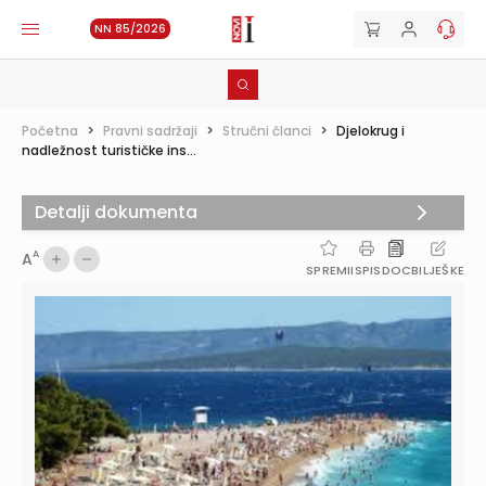
NN 85/2026
Početna
>
Pravni sadržaji
>
Stručni članci
>
Djelokrug i
nadležnost turističke ins...
Detalji dokumenta
A
A
SPREMI
ISPIS
DOC
BILJEŠKE