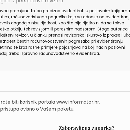
gled iz perspektive revizora
ovne promjene treba precizno evidentirati u poslovnim knjigama
tim, računovodstvene pogreške koje se odnose na evidentiranj
ovnih događaja nisu rijetkost, kao što nije rijetko ni da se takve
eške otkriju tek revizijom ili poreznim nadzorom. Stoga autorica, 
vlašteni revizor, u članku prenosi revizorsko iskustvo iz prakse i uk
etnaest čestih računovodstvenih pogrešaka pri evidentiranju
etnina te kroz razne primjere pojašnjava na koji način poslovni
đaj treba ispravno računovodstveno evidentirati.
rate biti korisnik portala www.informator.hr.
 pristupa ovisno o Vašem paketu.
Zaboravljena zaporka?