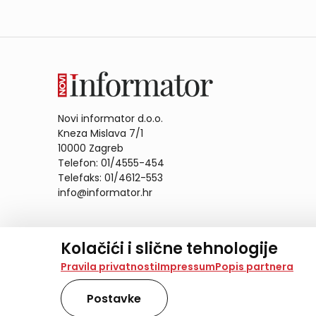
Novi informator d.o.o.
Kneza Mislava 7/1
10000 Zagreb
Telefon: 01/4555-454
Telefaks: 01/4612-553
info@informator.hr
PRATITE NAS:
Kolačići i slične tehnologije
Na našoj web stranici koristimo kolačiće i slične te
Pravila privatnosti
Impressum
Popis partnera
analiziramo promet na stranici te prikazujemo sadržaje
također koriste ove tehnologije.
Postavke
Odabirom opcije „Samo nužno“ prihvaćate samo one ko