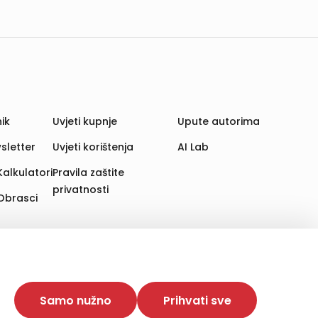
ik
Uvjeti kupnje
Upute autorima
sletter
Uvjeti korištenja
AI Lab
Kalkulatori
Pravila zaštite
privatnosti
Obrasci
aju. Time poboljšavamo korisničko iskustvo,
 više web stranica i uređaja u tu svrhu. Naši partneri
Samo nužno
Prihvati sve
e. Opcija „Prihvati sve“ omogućuje postavljanje i