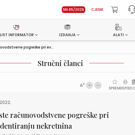
NN 85/2026
CJENIK
LIST INFORMATOR
IZDANJA
ALATI
ovodstvene pogreške pri ev...
Stručni članci
A
A
SPREMI
ISPIS
D
.2022.
ste računovodstvene pogreške pri
identiranju nekretnina