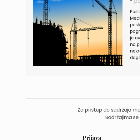
- po
Posl
Među
posl
pogr
je o
na p
nekr
doga
Za pristup do sadržaja mo
Sadržajima se
Prijava