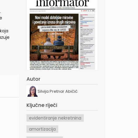
.
e
koja
azuje
Autor
Silvija Pretnar Abičić
Ključne riječi
evidentiranje nekretnina
amortizacija