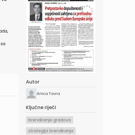
i
rada,
 sa
Autor
Anica Tavra
Ključne riječi
brendiranje gradova
strategija brendiranja