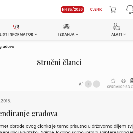
NN 85/2026
CJENIK
LIST INFORMATOR
IZDANJA
ALATI
 gradova
Stručni članci
A
A
SPREMI
ISPIS
D
.2015.
endiranje gradova
met obrade ovog članka je tema prisutna u državama diljem svij
u Republici Hrvatskoj. Naime, lokalna samouprava zainteresirana j