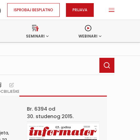
ISPROBAJ BESPLATNO
PRIJAVA
SEMINARI
WEBINARI
OC
BILJEŠKE
Br. 6394 od
30. studenog 2015.
eta,
e za