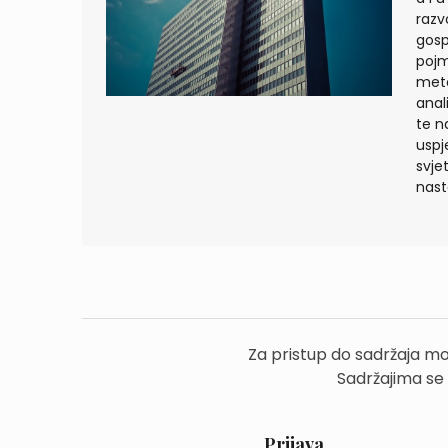
razv
gosp
pojm
meto
anal
te n
uspj
svje
nast
Za pristup do sadržaja mo
Sadržajima se
Prijava