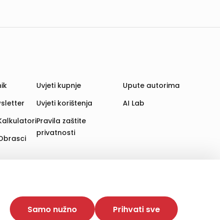
ik
Uvjeti kupnje
Upute autorima
sletter
Uvjeti korištenja
AI Lab
Kalkulatori
Pravila zaštite
privatnosti
Obrasci
aju. Time poboljšavamo korisničko iskustvo,
 više web stranica i uređaja u tu svrhu. Naši partneri
Samo nužno
Prihvati sve
e. Opcija „Prihvati sve“ omogućuje postavljanje i