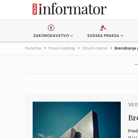
ZAKONODAVSTVO
SUDSKA PRAKSA
Početna
>
Pravni sadržaji
>
Stručni članci
>
Brendiranje
30.11
Br
Pred
a i 