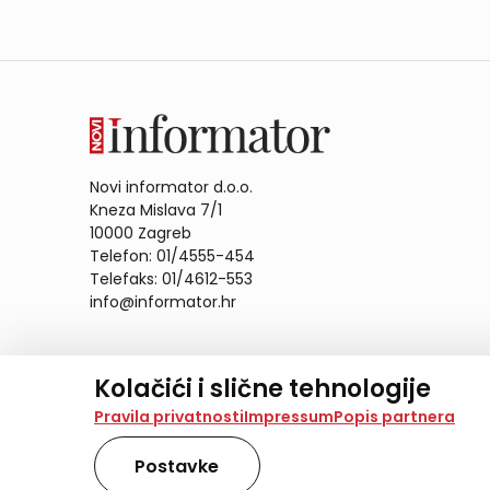
Novi informator d.o.o.
Kneza Mislava 7/1
10000 Zagreb
Telefon: 01/4555-454
Telefaks: 01/4612-553
info@informator.hr
PRATITE NAS:
Kolačići i slične tehnologije
Na našoj web stranici koristimo kolačiće i slične te
Pravila privatnosti
Impressum
Popis partnera
analiziramo promet na stranici te prikazujemo sadržaje
također koriste ove tehnologije.
Postavke
Odabirom opcije „Samo nužno“ prihvaćate samo one ko