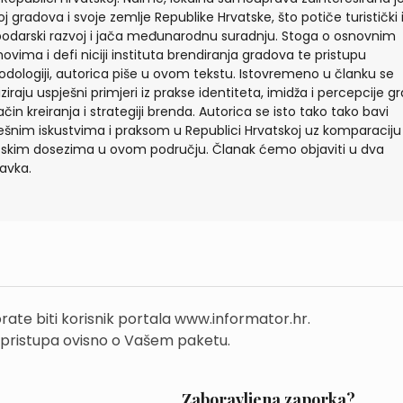
oj gradova i svoje zemlje Republike Hrvatske, što potiče turistički 
odarski razvoj i jača međunarodnu suradnju. Stoga o osnovnim
ovima i defi niciji instituta brendiranja gradova te pristupu
dologiji, autorica piše u ovom tekstu. Istovremeno u članku se
iziraju uspješni primjeri iz prakse identiteta, imidža i percepcije g
ačin kreiranja i strategiji brenda. Autorica se isto tako tako bavi
ešnim iskustvima i praksom u Republici Hrvatskoj uz komparaciju
tskim dosezima u ovom području. Članak ćemo objaviti u dva
avka.
rate biti korisnik portala www.informator.hr.
 pristupa ovisno o Vašem paketu.
Zaboravljena zaporka?