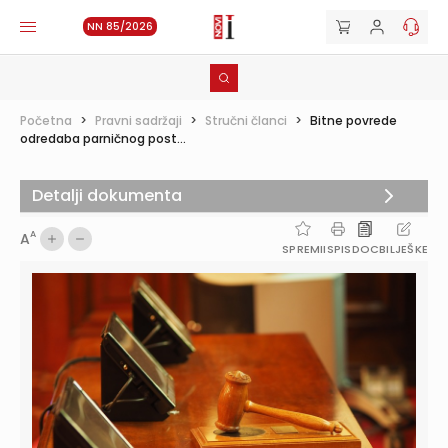
NN 85/2026
Početna
>
Pravni sadržaji
>
Stručni članci
>
Bitne povrede
odredaba parničnog post...
Detalji dokumenta
A
A
SPREMI
ISPIS
DOC
BILJEŠKE