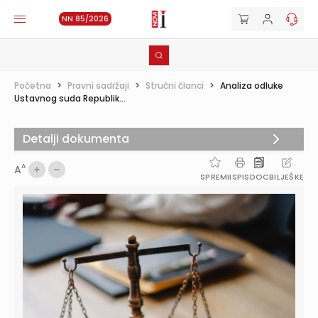
NN 85/2026
Početna
>
Pravni sadržaji
>
Stručni članci
>
Analiza odluke
Ustavnog suda Republik...
Detalji dokumenta
A
A
SPREMI
ISPIS
DOC
BILJEŠKE