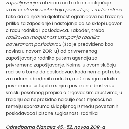
zapošljavanju
s obzirom na to da ono isključuje
izravan
ulazak osobe koja posreduje, u radni odnos
tako da se njezina djelatnost ograničava na traženje
prilike za zaposlenje i nastojanje da se sklopi ugovor
o radu radnika i poslodavca. Također, treba
razlikovati mogućnost ustupanja radnika
povezanom poslodavcu
(što je predviđeno kao
novina u novom ZOR-u) od privremenog
zapošljavanja radnika putem agencija za
privremeno zapošljavanje. Naime, u ovom slučaju
radi se o tome da poslodavac, kada nema potrebe
za radom određenih radnika, može svoga radnika
privremeno ustupiti u s njim povezano društvo, u
smislu posebnog propisa o trgovačkim društvima, u
trajanju od neprekidno najdulje šest mjeseci, na
temelju sporazuma sklopljenog između povezanih
poslodavaca i pisane suglasnosti radnika.
Odredbama članaka 45.-52. novog ZOR-a