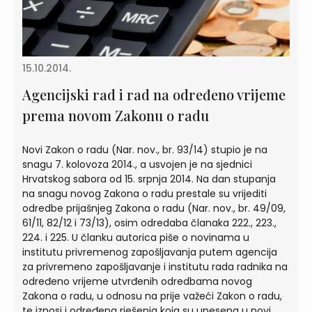
15.10.2014.
Agencijski rad i rad na određeno vrijeme
prema novom Zakonu o radu
Novi Zakon o radu (Nar. nov., br. 93/14) stupio je na
snagu 7. kolovoza 2014., a usvojen je na sjednici
Hrvatskog sabora od 15. srpnja 2014. Na dan stupanja
na snagu novog Zakona o radu prestale su vrijediti
odredbe prijašnjeg Zakona o radu (Nar. nov., br. 49/09,
61/11, 82/12 i 73/13), osim odredaba članaka 222., 223.,
224. i 225. U članku autorica piše o novinama u
institutu privremenog zapošljavanja putem agencija
za privremeno zapošljavanje i institutu rada radnika na
određeno vrijeme utvrđenih odredbama novog
Zakona o radu, u odnosu na prije važeći Zakon o radu,
te iznosi i određena rješenja koja su unesena u novi