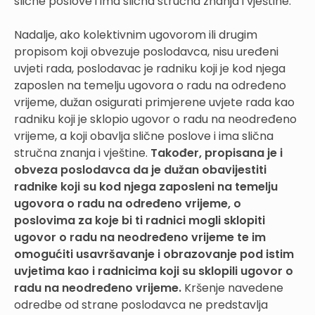
slične poslove i ima slična stručna znanja i vještine.
Nadalje, ako kolektivnim ugovorom ili drugim
propisom koji obvezuje poslodavca, nisu uređeni
uvjeti rada, poslodavac je radniku koji je kod njega
zaposlen na temelju ugovora o radu na određeno
vrijeme, dužan osigurati primjerene uvjete rada kao
radniku koji je sklopio ugovor o radu na neodređeno
vrijeme, a koji obavlja slične poslove i ima slična
stručna znanja i vještine.
Također, propisana je i
obveza poslodavca da je dužan obavijestiti
radnike koji su kod njega zaposleni na temelju
ugovora o radu na određeno vrijeme, o
poslovima za koje bi ti radnici mogli sklopiti
ugovor o radu na neodređeno vrijeme te im
omogućiti usavršavanje i obrazovanje pod istim
uvjetima kao i radnicima koji su sklopili ugovor o
radu na neodređeno vrijeme.
Kršenje navedene
odredbe od strane poslodavca ne predstavlja