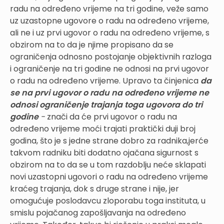
radu na određeno vrijeme na tri godine, veže samo
uz uzastopne ugovore o radu na određeno vrijeme,
ali ne i uz prvi ugovor o radu na određeno vrijeme, s
obzirom na to da je njime propisano da se
ograničenja odnosno postojanje objektivnih razloga
i ograničenje na tri godine ne odnosi na prvi ugovor
o radu na određeno vrijeme. Upravo ta činjenica
da
se na prvi ugovor o radu na određeno vrijeme ne
odnosi ograničenje trajanja toga ugovora do tri
godine
-
znači da će prvi ugovor o radu na
određeno vrijeme moći trajati praktički duji broj
godina, što je s jedne strane dobro za radnika,jerće
takvom radniku biti dodatno ojačana sigurnost s
obzirom na to da se u tom razdoblju neće sklapati
novi uzastopni ugovori o radu na određeno vrijeme
kraćeg trajanja, dok s druge strane i nije, jer
omogućuje poslodavcu zloporabu toga instituta, u
smislu pojačanog zapošljavanja na određeno