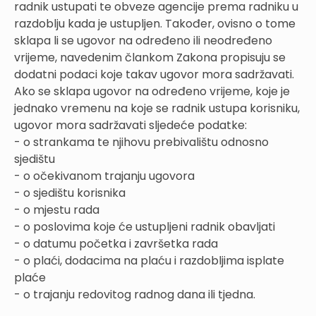
radnik ustupati te obveze agencije prema radniku u
razdoblju kada je ustupljen. Također, ovisno o tome
sklapa li se ugovor na određeno ili neodređeno
vrijeme, navedenim člankom Zakona propisuju se
dodatni podaci koje takav ugovor mora sadržavati.
Ako se sklapa ugovor na određeno vrijeme, koje je
jednako vremenu na koje se radnik ustupa korisniku,
ugovor mora sadržavati sljedeće podatke:
- o strankama te njihovu prebivalištu odnosno
sjedištu
- o očekivanom trajanju ugovora
- o sjedištu korisnika
- o mjestu rada
- o poslovima koje će ustupljeni radnik obavljati
- o datumu početka i završetka rada
- o plaći, dodacima na plaću i razdobljima isplate
plaće
- o trajanju redovitog radnog dana ili tjedna.