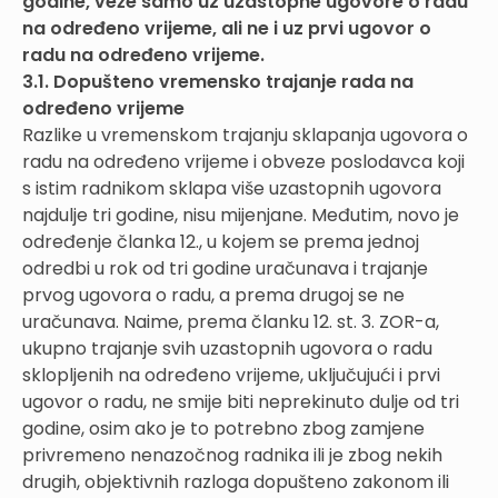
godine, veže samo uz uzastopne ugovore o radu
na određeno vrijeme, ali ne i uz prvi ugovor o
radu na određeno vrijeme.
3.1. Dopušteno vremensko trajanje rada na
određeno vrijeme
Razlike u vremenskom trajanju sklapanja ugovora o
radu na određeno vrijeme i obveze poslodavca koji
s istim radnikom sklapa više uzastopnih ugovora
najdulje tri godine, nisu mijenjane. Međutim, novo je
određenje članka 12., u kojem se prema jednoj
odredbi u rok od tri godine uračunava i trajanje
prvog ugovora o radu, a prema drugoj se ne
uračunava. Naime, prema članku 12. st. 3. ZOR-a,
ukupno trajanje svih uzastopnih ugovora o radu
sklopljenih na određeno vrijeme, uključujući i prvi
ugovor o radu, ne smije biti neprekinuto dulje od tri
godine, osim ako je to potrebno zbog zamjene
privremeno nenazočnog radnika ili je zbog nekih
drugih, objektivnih razloga dopušteno zakonom ili