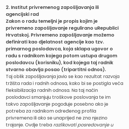
2. Institut privremenog zapošljavanja ili
agencijski rad
Zakon o radu temeljni je propis kojim je
privremeno zapošljavanje regulirano uRepublici
Hrvatskoj. Privremeno zapošljavanje možemo
definirati kao djelatnost agencije kao tzv.
primarnog poslodavca, koja sklapa ugovor o
radu s radnikom kojega potom ustupa drugom
poslodavcu (korisniku), kod kojega taj radnik
stvarno obavlja posao (tripartitni odnos).
Taj oblik zapošljavanja javio se kao rezultat razvoja
tržišta rada i radnih odnosa, kako bi se postigla veća
fleksibilizacija radnih odnosa. Na taj način
poslodavci smanjuju troškove poslovanja te im
takvo zapošljavanje pogoduje posebno ako je
potreba za radnikom određenog profila
privremena ili ako se unaprijed ne zna njezino
trajanje. Ovdje treba
razlikovati posredovanje u