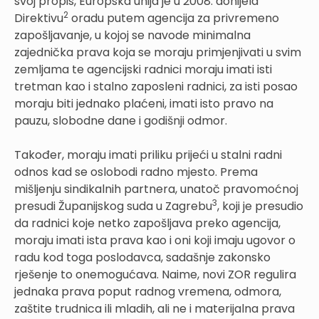
svoj propis, Europska unija je u 2008. donijela
2
Direktivu
oradu putem agencija za privremeno
zapošljavanje, u kojoj se navode minimalna
zajednička prava koja se moraju primjenjivati u svim
zemljama te agencijski radnici moraju imati isti
tretman kao i stalno zaposleni radnici, za isti posao
moraju biti jednako plaćeni, imati isto pravo na
pauzu, slobodne dane i godišnji odmor.
Također, moraju imati priliku prijeći u stalni radni
odnos kad se oslobodi radno mjesto. Prema
mišljenju sindikalnih partnera, unatoč pravomoćnoj
3
presudi Županijskog suda u Zagrebu
, koji je presudio
da radnici koje netko zapošljava preko agencija,
moraju imati ista prava kao i oni koji imaju ugovor o
radu kod toga poslodavca, sadašnje zakonsko
rješenje to onemogućava. Naime, novi ZOR regulira
jednaka prava poput radnog vremena, odmora,
zaštite trudnica ili mladih, ali ne i materijalna prava