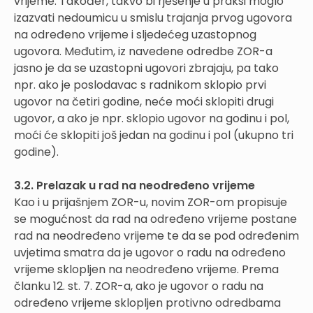
vrijeme. Također, takvo bi rješenje u praksi moglo
izazvati nedoumicu u smislu trajanja prvog ugovora
na određeno vrijeme i sljedećeg uzastopnog
ugovora. Međutim, iz navedene odredbe ZOR-a
jasno je da se uzastopni ugovori zbrajaju, pa tako
npr. ako je poslodavac s radnikom sklopio prvi
ugovor na četiri godine, neće moći sklopiti drugi
ugovor, a ako je npr. sklopio ugovor na godinu i pol,
moći će sklopiti još jedan na godinu i pol (ukupno tri
godine).
3.2. Prelazak u rad na neodređeno vrijeme
Kao i u prijašnjem ZOR-u, novim ZOR-om propisuje
se mogućnost da rad na određeno vrijeme postane
rad na neodređeno vrijeme te da se pod određenim
uvjetima smatra da je ugovor o radu na određeno
vrijeme sklopljen na neodređeno vrijeme. Prema
članku 12. st. 7. ZOR-a, ako je ugovor o radu na
određeno vrijeme sklopljen protivno odredbama