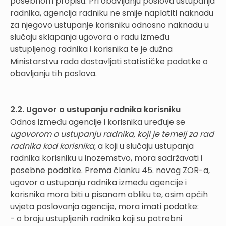
posebnom propisu. Pri obavljanju poslova ustupanja
radnika, agencija radniku ne smije naplatiti naknadu
za njegovo ustupanje korisniku odnosno naknadu u
slučaju sklapanja ugovora o radu između
ustupljenog radnika i korisnika te je dužna
Ministarstvu rada dostavljati statističke podatke o
obavljanju tih poslova.
2.2. Ugovor o ustupanju radnika korisniku
Odnos između agencije i korisnika uređuje se
ugovorom o ustupanju radnika, koji je temelj za rad
radnika kod korisnika,
a koji u slučaju ustupanja
radnika korisniku u inozemstvo, mora sadržavati i
posebne podatke. Prema članku 45. novog ZOR-a,
ugovor o ustupanju radnika između agencije i
korisnika mora biti u pisanom obliku te, osim općih
uvjeta poslovanja agencije, mora imati podatke:
- o broju ustupljenih radnika koji su potrebni