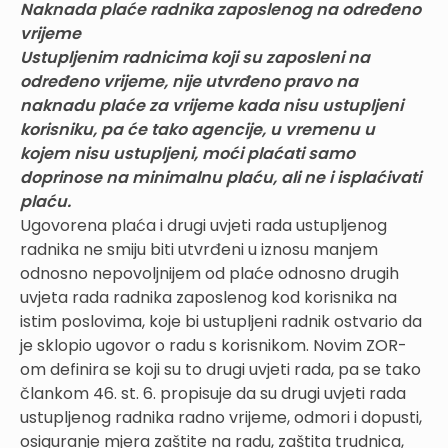
Naknada plaće radnika zaposlenog na određeno
vrijeme
Ustupljenim radnicima koji su zaposleni na
određeno vrijeme, nije utvrđeno pravo na
naknadu plaće za vrijeme kada nisu ustupljeni
korisniku, pa će tako agencije, u vremenu u
kojem nisu ustupljeni, moći plaćati samo
doprinose na minimalnu plaću, ali ne i isplaćivati
plaću.
Ugovorena plaća i drugi uvjeti rada ustupljenog
radnika ne smiju biti utvrđeni u iznosu manjem
odnosno nepovoljnijem od plaće odnosno drugih
uvjeta rada radnika zaposlenog kod korisnika na
istim poslovima, koje bi ustupljeni radnik ostvario da
je sklopio ugovor o radu s korisnikom. Novim ZOR-
om definira se koji su to drugi uvjeti rada, pa se tako
člankom 46. st. 6. propisuje da su drugi uvjeti rada
ustupljenog radnika radno vrijeme, odmori i dopusti,
osiguranje mjera zaštite na radu, zaštita trudnica,