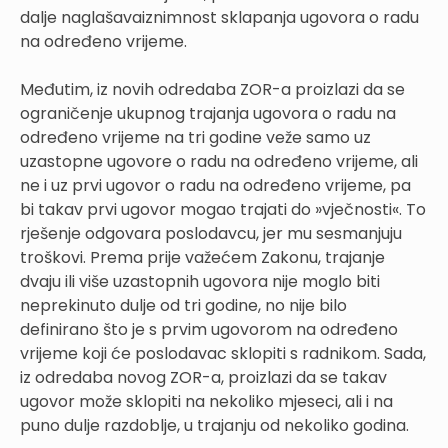
dalje naglašavaiznimnost sklapanja ugovora o radu
na određeno vrijeme.
Međutim, iz novih odredaba ZOR-a proizlazi da se
ograničenje ukupnog trajanja ugovora o radu na
određeno vrijeme na tri godine veže samo uz
uzastopne ugovore o radu na određeno vrijeme, ali
ne i uz prvi ugovor o radu na određeno vrijeme, pa
bi takav prvi ugovor mogao trajati do »vječnosti«. To
rješenje odgovara poslodavcu, jer mu sesmanjuju
troškovi. Prema prije važećem Zakonu, trajanje
dvaju ili više uzastopnih ugovora nije moglo biti
neprekinuto dulje od tri godine, no nije bilo
definirano što je s prvim ugovorom na određeno
vrijeme koji će poslodavac sklopiti s radnikom. Sada,
iz odredaba novog ZOR-a, proizlazi da se takav
ugovor može sklopiti na nekoliko mjeseci, ali i na
puno dulje razdoblje, u trajanju od nekoliko godina.