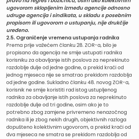
pravo na regres i božićnicu, osim ako kolektivnim
ugovorom sklopljenim između agencije odnosno
udruge agencija i sindikata, u skladu s posebnim
propisom ili ugovorom o ustupanju, nije drukčije
uređeno.
2.5. Ograničenje vremena ustupanja radnika
Prema prije važećem članku 28. ZOR-a, bilo je
propisano da agencija ne smije ustupati radnika
korisniku za obavljanje istih poslova za neprekinuto
razdoblje dulje od jedne godine, a prekid kraći od
jednog mjeseca nije se smatrao prekidom razdoblja
od jedne godine. Sukladno članku 48. novog ZOR-a,
korisnik ne smije koristiti rad istog ustupljenog
radnika za obavljanje istih poslova za neprekinuto
razdoblje dulje od tri godine, osim ako je to
potrebno zbog zamjene privremeno nenazočnog
radnika ili je zbog nekih drugih, objektivnih razloga
dopušteno kolektivnim ugovorom, a prekid kraći od
dva mjeseca ne smatra se prekidom razdoblja od