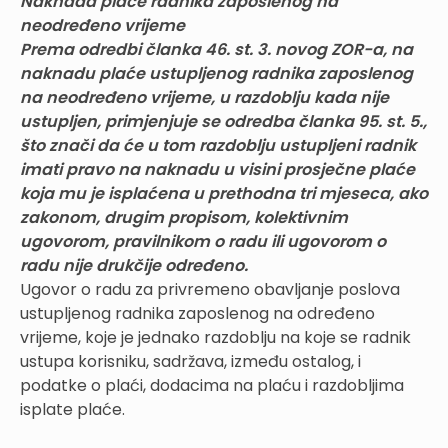
Naknada plaće radnika zaposlenog na
neodređeno vrijeme
Prema odredbi članka 46. st. 3. novog ZOR-a, na
naknadu plaće ustupljenog radnika zaposlenog
na neodređeno vrijeme, u razdoblju kada nije
ustupljen, primjenjuje se odredba članka 95. st. 5.,
što znači da će u tom razdoblju ustupljeni radnik
imati pravo na naknadu u visini prosječne plaće
koja mu je isplaćena u prethodna tri mjeseca, ako
zakonom, drugim propisom, kolektivnim
ugovorom, pravilnikom o radu ili ugovorom o
radu nije drukčije određeno.
Ugovor o radu za privremeno obavljanje poslova
ustupljenog radnika zaposlenog na određeno
vrijeme, koje je jednako razdoblju na koje se radnik
ustupa korisniku, sadržava, između ostalog, i
podatke o plaći, dodacima na plaću i razdobljima
isplate plaće.