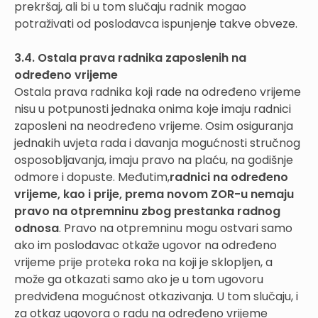
prekršaj, ali bi u tom slučaju radnik mogao
potraživati od poslodavca ispunjenje takve obveze.
3.4. Ostala prava radnika zaposlenih na
određeno vrijeme
Ostala prava radnika koji rade na određeno vrijeme
nisu u potpunosti jednaka onima koje imaju radnici
zaposleni na neodređeno vrijeme. Osim osiguranja
jednakih uvjeta rada i davanja mogućnosti stručnog
osposobljavanja, imaju pravo na plaću, na godišnje
odmore i dopuste. Međutim,
radnici na određeno
vrijeme, kao i prije, prema novom ZOR-u nemaju
pravo na otpremninu zbog prestanka radnog
odnosa
. Pravo na otpremninu mogu ostvari samo
ako im poslodavac otkaže ugovor na određeno
vrijeme prije proteka roka na koji je sklopljen, a
može ga otkazati samo ako je u tom ugovoru
predviđena mogućnost otkazivanja. U tom slučaju, i
za otkaz ugovora o radu na određeno vrijeme