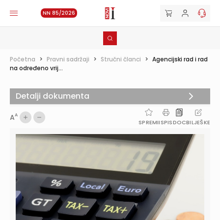
NN 85/2026
Početna
>
Pravni sadržaji
>
Stručni članci
>
Agencijski rad i rad
na određeno vrij...
Detalji dokumenta
A
A
SPREMI
ISPIS
DOC
BILJEŠKE