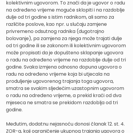
kolektivnim ugovorom. To znači da je ugovor o radu
na određeno vrijeme moguće sklopiti i na razdoblje
dulje od tri godine s istim radnikom, ali samo za
različite poslove, kao npr. u slučaju zamjene
privremeno odsutnog radnika (dugotrajno
bolovanje), pa zamjena za njega može trajati dulje
od tri godine ili se zakonom ili kolektivnim ugovorom
može propisati da je dopušteno sklapanje ugovora
o radu na određeno vrijeme na razdoblje dulje od tri
godine. Svaka izmjena odnosno dopuna ugovora o
radu na određeno vrijeme koja bi utjecala na
produljenje ugovorenog trajanja toga ugovora,
smatra se svakim sljedećim uzastopnim ugovorom
o radu na određeno vrijeme, a prekid kraći od dva
mjeseca ne smatra se prekidom razdoblja od tri
godine.
Međutim, dodatnu nejasnoću donosi članak 12. st. 4.
ZOR-a, koji ograničenje ukupnog trajanja ugovora o