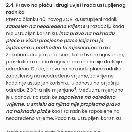
2.4. Pravo na plaću i drugi uvjeti rada ustupljenog
radnika
Prema članku 46. novog ZOR-a, ustupljeni radnik
zaposlen na neodređeno vrijeme
u razdoblju kada
nije ustupljen korisniku
,
ima pravo na naknadu
plaće u visini prosječne plaće koja mu je
isplaćena u prethodna tri mjeseca
, osim ako
Zakonom, drugim propisom, kolektivnim ugovorom,
pravilnikom o radu ili ugovorom o radu nije drukčije
određeno. Dakle, pravo na naknadu plaće radnika
zaposlenog na neodređeno vrijeme, za vrijeme
kada nije ustupljen korisniku, u odnosu na prijašnju
4
odredbu ZOR-a nije mijenjano
. Međutim, mijenjano
je u odnosu na radnike
zaposlene na određeno
vrijeme, u smislu da njima nije propisano pravo
na naknadu plaće
kao i za radnike zaposlene na
neodređeno vrijeme, kada nisu ustupljeni korisniku.