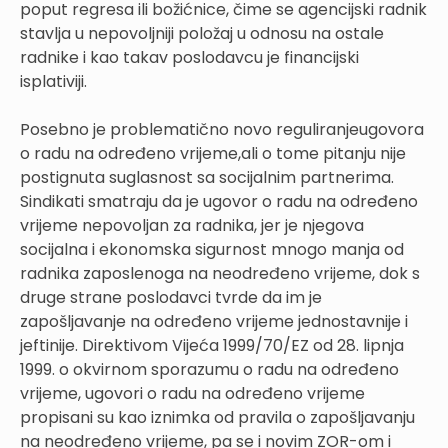
poput regresa ili božićnice, čime se agencijski radnik
stavlja u nepovoljniji položaj u odnosu na ostale
radnike i kao takav poslodavcu je financijski
isplativiji.
Posebno je problematično novo reguliranjeugovora
o radu na određeno vrijeme,ali o tome pitanju nije
postignuta suglasnost sa socijalnim partnerima.
Sindikati smatraju da je ugovor o radu na određeno
vrijeme nepovoljan za radnika, jer je njegova
socijalna i ekonomska sigurnost mnogo manja od
radnika zaposlenoga na neodređeno vrijeme, dok s
druge strane poslodavci tvrde da im je
zapošljavanje na određeno vrijeme jednostavnije i
jeftinije. Direktivom Vijeća 1999/70/EZ od 28. lipnja
1999. o okvirnom sporazumu o radu na određeno
vrijeme, ugovori o radu na određeno vrijeme
propisani su kao iznimka od pravila o zapošljavanju
na neodređeno vrijeme, pa se i novim ZOR-om i