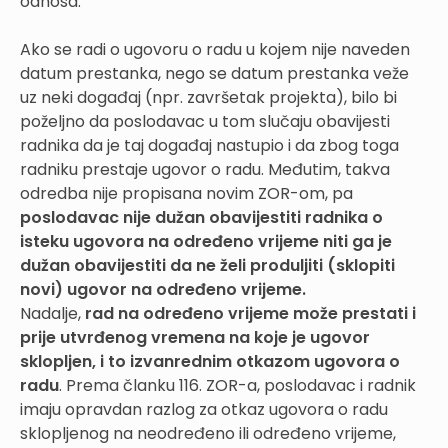
odnosa.
Ako se radi o ugovoru o radu u kojem nije naveden
datum prestanka, nego se datum prestanka veže
uz neki događaj (npr. završetak projekta), bilo bi
poželjno da poslodavac u tom slučaju obavijesti
radnika da je taj događaj nastupio i da zbog toga
radniku prestaje ugovor o radu. Međutim, takva
odredba nije propisana novim ZOR-om, pa
poslodavac nije dužan obavijestiti radnika o
isteku ugovora na određeno vrijeme niti ga je
dužan obavijestiti da ne želi produljiti (sklopiti
novi) ugovor na određeno vrijeme.
Nadalje,
rad na određeno vrijeme može prestati i
prije utvrđenog vremena na koje je ugovor
sklopljen, i to izvanrednim otkazom ugovora o
radu
. Prema članku 116. ZOR-a, poslodavac i radnik
imaju opravdan razlog za otkaz ugovora o radu
sklopljenog na neodređeno ili određeno vrijeme,