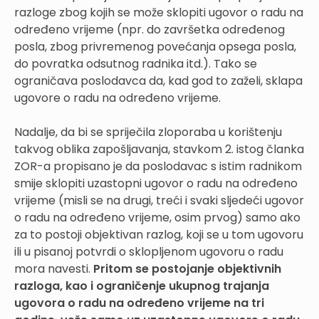
razloge zbog kojih se može sklopiti ugovor o radu na
određeno vrijeme (npr. do završetka određenog
posla, zbog privremenog povećanja opsega posla,
do povratka odsutnog radnika itd.). Tako se
ograničava poslodavca da, kad god to zaželi, sklapa
ugovore o radu na određeno vrijeme.
Nadalje, da bi se spriječila zloporaba u korištenju
takvog oblika zapošljavanja, stavkom 2. istog članka
ZOR-a propisano je da poslodavac s istim radnikom
smije sklopiti uzastopni ugovor o radu na određeno
vrijeme (misli se na drugi, treći i svaki sljedeći ugovor
o radu na određeno vrijeme, osim prvog) samo ako
za to postoji objektivan razlog, koji se u tom ugovoru
ili u pisanoj potvrdi o sklopljenom ugovoru o radu
mora navesti.
Pritom se postojanje objektivnih
razloga, kao i ograničenje ukupnog trajanja
ugovora o radu na određeno vrijeme na tri