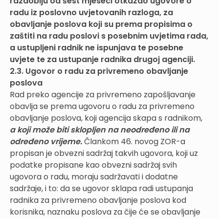
razdoblju od šest mjeseci otkazao ugovore o
radu iz poslovno uvjetovanih razloga, za
obavljanje poslova koji su prema propisima o
zaštiti na radu poslovi s posebnim uvjetima rada,
a ustupljeni radnik ne ispunjava te posebne
uvjete te za ustupanje radnika drugoj agenciji.
2.3. Ugovor o radu za privremeno obavljanje
poslova
Rad preko agencije za privremeno zapošljavanje
obavlja se prema ugovoru o radu za privremeno
obavljanje poslova, koji agencija skapa s radnikom,
a koji može biti sklopljen na neodređeno ili na
određeno vrijeme.
Člankom 46. novog ZOR-a
propisan je obvezni sadržaj takvih ugovora, koji uz
podatke propisane kao obvezni sadržaj svih
ugovora o radu, moraju sadržavati i dodatne
sadržaje, i to: da se ugovor sklapa radi ustupanja
radnika za privremeno obavljanje poslova kod
korisnika, naznaku poslova za čije će se obavljanje