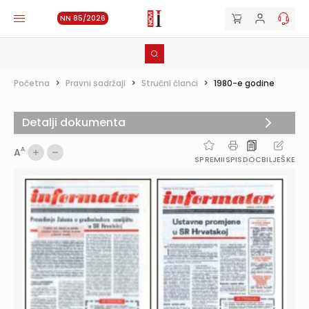
NN 85/2026
Početna
>
Pravni sadržaji
>
Stručni članci
>
1980-e godine
Detalji dokumenta
A
A
SPREMI
ISPIS
DOC
BILJEŠKE