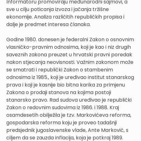
Informatoru promoviraju međunarodni sajmovi, a
sve u cilju poticanja izvoza i jačanja tržišne
ekonomije. Analiza različitih republičkih propisa i
dalje je predmet interesa članaka.
Godine 1980. donesen je federalni Zakon o osnovnim
vlasničko-pravnim odnosima, koji je kao i niz drugih
saveznih zakona preuzet u hrvatski pravni poredak
nakon stjecanja neovisnosti. Važnim zakonom može
se smatrati i republički Zakon o stambenim
odnosima iz 1985., koji je uređivao institut stanarskog
prava i koji je kasnije bio bitna karika za primjenu
Zakona o prodaji stanova na kojima postoji
stanarsko pravo. Rad sudova uređivao je republički
Zakon o redovnim sudovima iz 1986. i 1988. Kraj
osamdesetih obilježila je tzv. Markovićeva reforma,
gospodarska reforma koju je proveo tadašnji
predsjednik jugoslavenske vlade, Ante Marković, s
ciljem da se zauzda inflacija, koja je potkraj 1989.