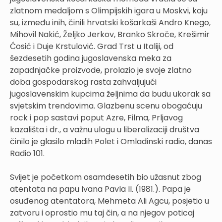
zlatnom medaljom s Olimpijskih igara u Moskvi, koju
su, između inih, činili hrvatski košarkaši Andro Knego,
Mihovil Nakić, Željko Jerkov, Branko Skroče, Krešimir
Ćosić i Duje Krstulović. Grad Trst u Italiji, od
šezdesetih godina jugoslavenska meka za
zapadnjačke proizvode, prolazio je svoje zlatno
doba gospodarskog rasta zahvaljujući
jugoslavenskim kupcima željnima da budu ukorak sa
svjetskim trendovima. Glazbenu scenu obogaćuju
rock i pop sastavi poput Azre, Filma, Prljavog
kazališta i dr., a važnu ulogu u liberalizaciji društva
činilo je glasilo mladih Polet i Omladinski radio, danas
Radio 101.
Svijet je početkom osamdesetih bio užasnut zbog
atentata na papu Ivana Pavla II. (1981.). Papa je
osuđenog atentatora, Mehmeta Ali Agcu, posjetio u
zatvoru i oprostio mu taj čin, a na njegov poticaj