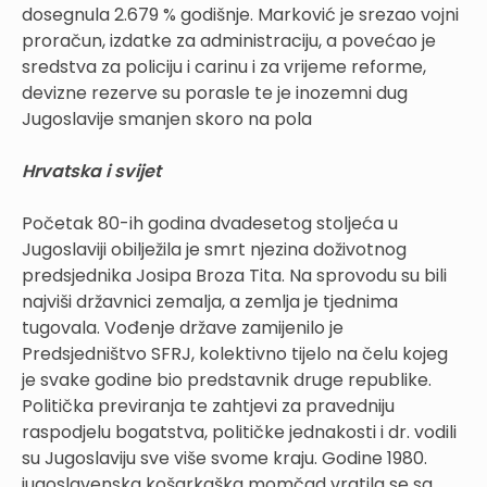
dosegnula 2.679 % godišnje. Marković je srezao vojni
proračun, izdatke za administraciju, a povećao je
sredstva za policiju i carinu i za vrijeme reforme,
devizne rezerve su porasle te je inozemni dug
Jugoslavije smanjen skoro na pola
Hrvatska i svijet
Početak 80-ih godina dvadesetog stoljeća u
Jugoslaviji obilježila je smrt njezina doživotnog
predsjednika Josipa Broza Tita. Na sprovodu su bili
najviši državnici zemalja, a zemlja je tjednima
tugovala. Vođenje države zamijenilo je
Predsjedništvo SFRJ, kolektivno tijelo na čelu kojeg
je svake godine bio predstavnik druge republike.
Politička previranja te zahtjevi za pravedniju
raspodjelu bogatstva, političke jednakosti i dr. vodili
su Jugoslaviju sve više svome kraju. Godine 1980.
jugoslavenska košarkaška momčad vratila se sa