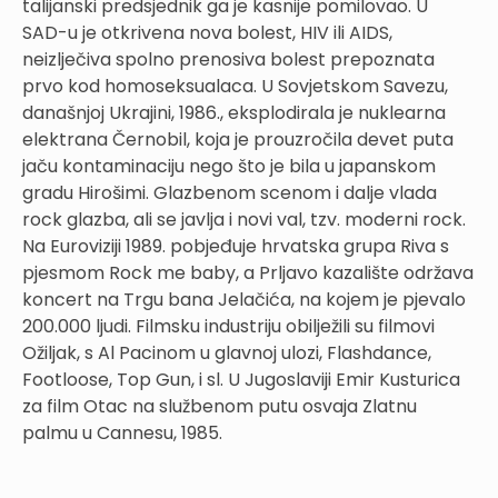
talijanski predsjednik ga je kasnije pomilovao. U
SAD-u je otkrivena nova bolest, HIV ili AIDS,
neizlječiva spolno prenosiva bolest prepoznata
prvo kod homoseksualaca. U Sovjetskom Savezu,
današnjoj Ukrajini, 1986., eksplodirala je nuklearna
elektrana Černobil, koja je prouzročila devet puta
jaču kontaminaciju nego što je bila u japanskom
gradu Hirošimi. Glazbenom scenom i dalje vlada
rock glazba, ali se javlja i novi val, tzv. moderni rock.
Na Euroviziji 1989. pobjeđuje hrvatska grupa Riva s
pjesmom Rock me baby, a Prljavo kazalište održava
koncert na Trgu bana Jelačića, na kojem je pjevalo
200.000 ljudi. Filmsku industriju obilježili su filmovi
Ožiljak, s Al Pacinom u glavnoj ulozi, Flashdance,
Footloose, Top Gun, i sl. U Jugoslaviji Emir Kusturica
za film Otac na službenom putu osvaja Zlatnu
palmu u Cannesu, 1985.