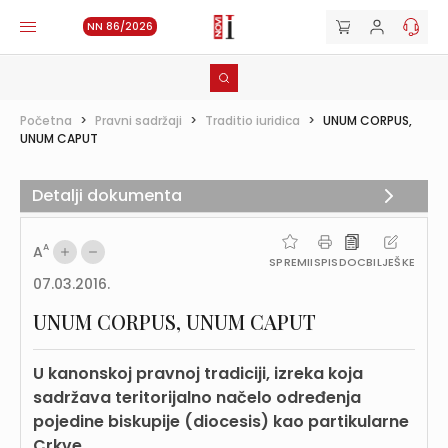
NN 86/2026
Početna
>
Pravni sadržaji
>
Traditio iuridica
>
UNUM CORPUS,
UNUM CAPUT
Detalji dokumenta
A
A
SPREMI
ISPIS
DOC
BILJEŠKE
07.03.2016.
UNUM CORPUS, UNUM CAPUT
U kanonskoj pravnoj tradiciji, izreka koja
sadržava teritorijalno načelo određenja
pojedine biskupije (diocesis) kao partikularne
Crkve.