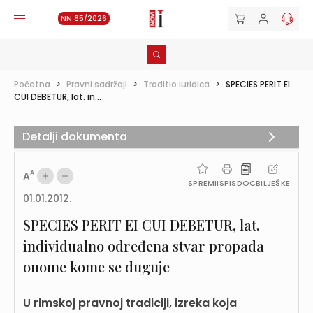
NN 85/2026
Početna
>
Pravni sadržaji
>
Traditio iuridica
>
SPECIES PERIT EI
CUI DEBETUR, lat. in...
Detalji dokumenta
A
A
SPREMI
ISPIS
DOC
BILJEŠKE
01.01.2012.
SPECIES PERIT EI CUI DEBETUR, lat.
individualno određena stvar propada
onome kome se duguje
U rimskoj pravnoj tradiciji, izreka koja