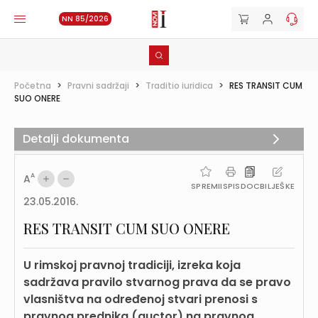
NN 85/2026
Početna
>
Pravni sadržaji
>
Traditio iuridica
>
RES TRANSIT CUM
SUO ONERE
Detalji dokumenta
A
A
SPREMI
ISPIS
DOC
BILJEŠKE
23.05.2016.
RES TRANSIT CUM SUO ONERE
U rimskoj pravnoj tradiciji, izreka koja
sadržava pravilo stvarnog prava da se pravo
vlasništva na određenoj stvari prenosi s
pravnog prednika (auctor) na pravnog