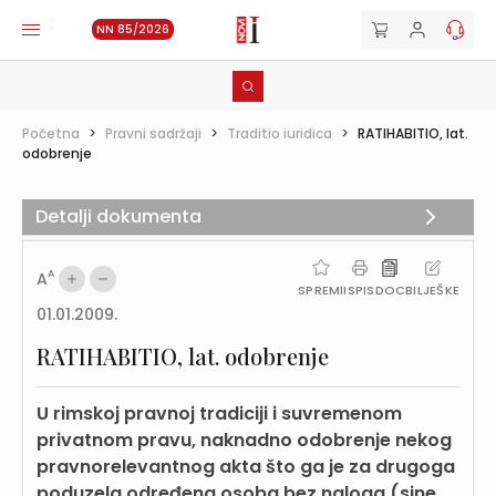
NN 85/2026
Početna
>
Pravni sadržaji
>
Traditio iuridica
>
RATIHABITIO, lat.
odobrenje
Detalji dokumenta
A
A
SPREMI
ISPIS
DOC
BILJEŠKE
01.01.2009.
RATIHABITIO, lat. odobrenje
U rimskoj pravnoj tradiciji i suvremenom
privatnom pravu, naknadno odobrenje nekog
pravnorelevantnog akta što ga je za drugoga
poduzela određena osoba bez naloga (sine