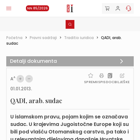
NN 85/2026
Početna
>
Pravni sadržaji
>
Traditio iuridica
>
QADI, arab.
sudac
Detalji dokumenta
A
A
SPREMI
ISPIS
DOC
BILJEŠKE
01.01.2013.
QADI, arab. sudac
U islamskom pravu, pojam kojim se označava
sudac. U krajevima Jugoistočne Europe koji su
bili pod vlašću Otomanskog carstva, pa tako i
u relevantnim dijelovima današnje Hrvatske