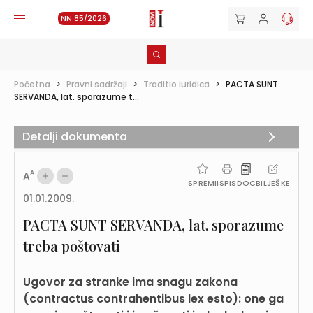
NN 85/2026
Početna
>
Pravni sadržaji
>
Traditio iuridica
>
PACTA SUNT
SERVANDA, lat. sporazume t...
Detalji dokumenta
A
A
SPREMI
ISPIS
DOC
BILJEŠKE
01.01.2009.
PACTA SUNT SERVANDA, lat. sporazume
treba poštovati
Ugovor za stranke ima snagu zakona
(contractus contrahentibus lex esto): one ga