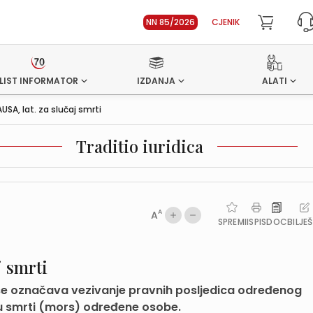
NN 85/2026
CJENIK
LIST INFORMATOR
IZDANJA
ALATI
SA, lat. za slučaj smrti
Traditio iuridica
A
A
SPREMI
ISPIS
DOC
BILJE
j smrti
im se označava vezivanje pravnih posljedica određenog
u smrti (mors) određene osobe.