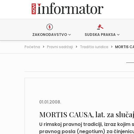
ZAKONODAVSTVO
SUDSKA PRAKSA
Početna
>
Pravni sadržaji
>
Traditio iuridica
>
MORTIS CAU
01.01.2008.
MORTIS CAUSA, lat. za sluča
U rimskoj pravnoj tradiciji, izraz koj
pravnog posla (negotium) za činjenic