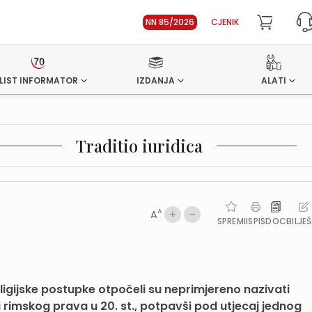
NN 85/2026
CJENIK
LIST INFORMATOR
IZDANJA
ALATI
Traditio iuridica
A
A
SPREMI
ISPIS
DOC
BILJE
religijske postupke otpočeli su neprimjereno nazivati
 rimskog prava u 20. st., potpavši pod utjecaj jednog