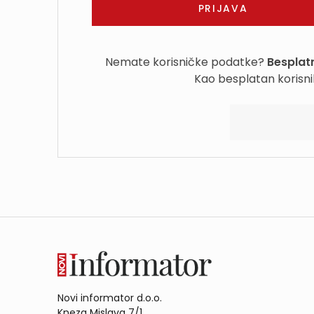
Nemate korisničke podatke?
Besplatn
Kao besplatan korisni
Novi informator d.o.o.
Kneza Mislava 7/1