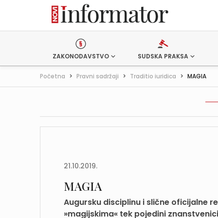
ZAKONODAVSTVO
SUDSKA PRAKSA
Početna
>
Pravni sadržaji
>
Traditio iuridica
>
MAGIA
21.10.2019.
MAGIA
Augursku disciplinu i slične oficijalne 
»magijskima« tek pojedini znanstvenici