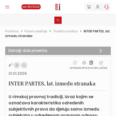
NN 85/2026
Početna
>
Pravni sadržaji
>
Traditio iuridica
>
INTER PARTES, lat.
između stranaka
Detalji dokumenta
A
A
SPREMI
ISPIS
DOC
BILJEŠKE
01.01.2009.
INTER PARTES, lat. između stranaka
U rimskoj pravnoj tradiciji, izraz kojim se
označava karakteristika određenih
subjektivnih prava da djeluju samo između
subjekata u određenom pravnom odnosu.