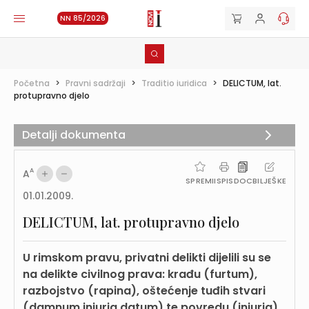
NN 85/2026
Početna
>
Pravni sadržaji
>
Traditio iuridica
>
DELICTUM, lat.
protupravno djelo
Detalji dokumenta
A
A
SPREMI
ISPIS
DOC
BILJEŠKE
01.01.2009.
DELICTUM, lat. protupravno djelo
U rimskom pravu, privatni delikti dijelili su se
na delikte civilnog prava: krađu (furtum),
razbojstvo (rapina), oštećenje tuđih stvari
(damnum iniuria datum) te povredu (iniuria)