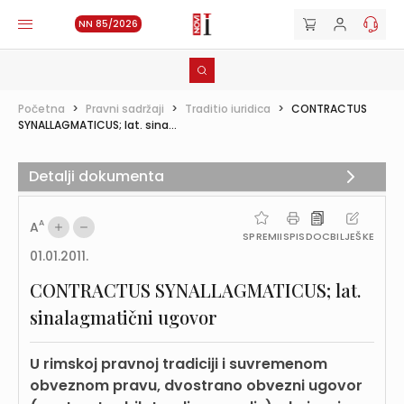
NN 85/2026
Početna
>
Pravni sadržaji
>
Traditio iuridica
>
CONTRACTUS
SYNALLAGMATICUS; lat. sina...
Detalji dokumenta
A
A
SPREMI
ISPIS
DOC
BILJEŠKE
01.01.2011.
CONTRACTUS SYNALLAGMATICUS; lat.
sinalagmatični ugovor
U rimskoj pravnoj tradiciji i suvremenom
obveznom pravu, dvostrano obvezni ugovor