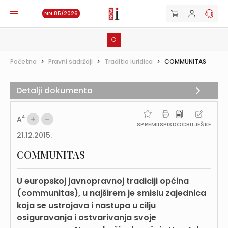
NN 85/2026
Početna
>
Pravni sadržaji
>
Traditio iuridica
>
COMMUNITAS
Detalji dokumenta
A
A
SPREMI
ISPIS
DOC
BILJEŠKE
21.12.2015.
COMMUNITAS
U europskoj javnopravnoj tradiciji općina
(communitas), u najširem je smislu zajednica
koja se ustrojava i nastupa u cilju
osiguravanja i ostvarivanja svoje