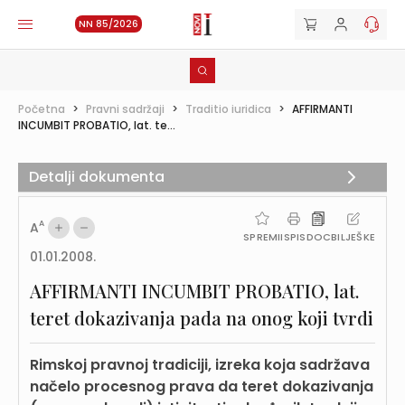
NN 85/2026
Početna
>
Pravni sadržaji
>
Traditio iuridica
>
AFFIRMANTI
INCUMBIT PROBATIO, lat. te...
Detalji dokumenta
A
A
SPREMI
ISPIS
DOC
BILJEŠKE
01.01.2008.
AFFIRMANTI INCUMBIT PROBATIO, lat.
teret dokazivanja pada na onog koji tvrdi
Rimskoj pravnoj tradiciji, izreka koja sadržava
načelo procesnog prava da teret dokazivanja