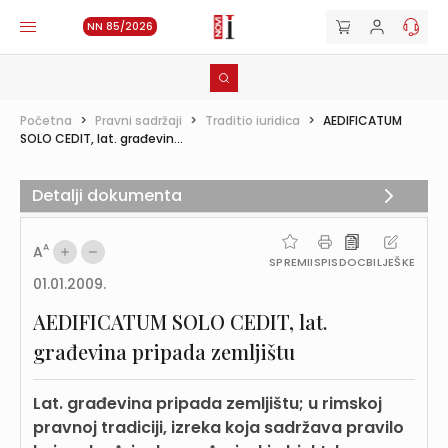
NN 85/2026
Početna
>
Pravni sadržaji
>
Traditio iuridica
>
AEDIFICATUM
SOLO CEDIT, lat. građevin...
Detalji dokumenta
A
A
SPREMI
ISPIS
DOC
BILJEŠKE
01.01.2009.
AEDIFICATUM SOLO CEDIT, lat.
građevina pripada zemljištu
Lat. građevina pripada zemljištu; u rimskoj
pravnoj tradiciji, izreka koja sadržava pravilo