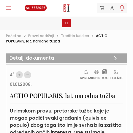
NN 85/2026
Početna
>
Pravni sadržaji
>
Traditio iuridica
>
ACTIO
POPULARIS, lat. narodna tužba
Detalji dokumenta
A
A
SPREMI
ISPIS
DOC
BILJEŠKE
01.01.2008.
ACTIO POPULARIS, lat. narodna tužba
U rimskom pravu, pretorske tužbe koje je
mogao podići svaki građanin (quivis ex
populo) zbog toga što im je svrha bila zaštita
određenih općih interesa. One su imale