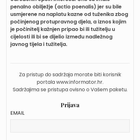
penalno obilježje (actio poenalis) jer su bile
usmjerene na naplatu kazne od tuženika zbog
počinjenog protupravnog djela, a iznos kojim
je počinitelj kažnjen pripao bi ili tužitelju u
cijelosti ili bi se dijelio između nadležnog
javnog tijela i tužitelja.
Za pristup do sadržaja morate biti korisnik
portala www.informator.hr.
Sadržajima se pristupa ovisno o Vašem paketu.
Prijava
EMAIL