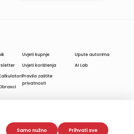
ik
Uvjeti kupnje
Upute autorima
sletter
Uvjeti korištenja
AI Lab
Kalkulatori
Pravila zaštite
privatnosti
Obrasci
aju. Time poboljšavamo korisničko iskustvo,
 više web stranica i uređaja u tu svrhu. Naši partneri
Samo nužno
Prihvati sve
e. Opcija „Prihvati sve“ omogućuje postavljanje i