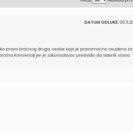
Prikaži
rezultata po s
DATUM ODLUKE:
06.11.2
arsko pravo bračnog druga, osobe koja je pravomoćno osuđena za
 suprotna Konvenciji jer je zakonodavac predvidio da vlasnik stana