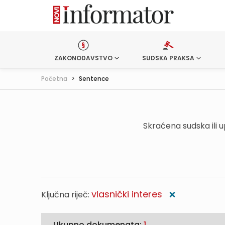
ZAKONODAVSTVO
SUDSKA PRAKSA
Početna
>
Sentence
Skraćena sudska ili 
vlasnički interes
Ključna riječ:
❌
Ukupno dokumenata:
1