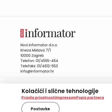
Novi informator d.o.o.
Kneza Mislava 7/1
10000 Zagreb
Telefon: 01/4555-454
Telefaks: 01/4612-553
info@informator.hr
PRATITE NAS:
Kolačići i slične tehnologije
Na našoj web stranici koristimo kolačiće i slične te
Pravila privatnosti
Impressum
Popis partnera
analiziramo promet na stranici te prikazujemo sadržaje
također koriste ove tehnologije.
Postavke
Odabirom opcije „Samo nužno“ prihvaćate samo one ko