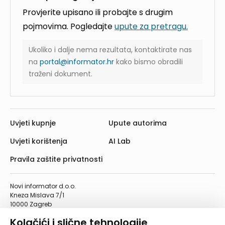
Provjerite upisano ili probajte s drugim
pojmovima. Pogledajte
upute za pretragu.
Ukoliko i dalje nema rezultata, kontaktirate nas
na
portal@informator.hr
kako bismo obradili
traženi dokument.
Uvjeti kupnje
Upute autorima
Uvjeti korištenja
AI Lab
Pravila zaštite privatnosti
Novi informator d.o.o.
Kneza Mislava 7/1
10000 Zagreb
Telefon: 01/4555-454
Kolačići i slične tehnologije
Telefaks: 01/4612-553