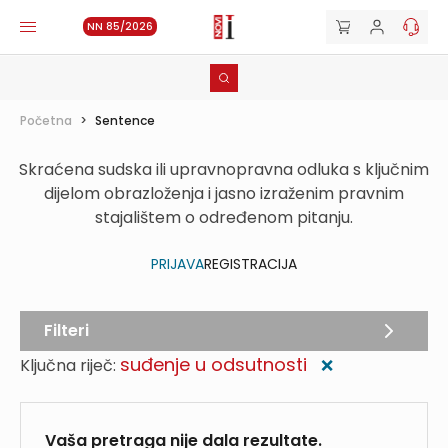
NN 85/2026
Početna
>
Sentence
Skraćena sudska ili upravnopravna odluka s ključnim
dijelom obrazloženja i jasno izraženim pravnim
stajalištem o određenom pitanju.
PRIJAVA
REGISTRACIJA
Filteri
suđenje u odsutnosti
Ključna riječ:
❌
Vaša pretraga nije dala rezultate.