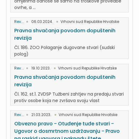
omjerima odnose se samo na troškove provedbe
ovrhe, a ...
Rev...
06.03.2024.
Vrhovni sud Republike Hrvatske
Pravna shvaćanja povodom dopuštenih
revizija
Čl. 186. ZOO Polaganje dugovane stvari (sudski
polog)
Rev...
19.10.2023.
Vrhovni sud Republike Hrvatske
Pravna shvaćanja povodom dopuštenih
revizija
Čl. 162. st.1. ZVDSP Tužbeni zahtjev na predaju stvari
protiv osobe koja ne zvršava svoju vlast
Rev...
21.03.2023.
Vrhovni sud Republike Hrvatske
Obvezno pravo - Otuđenje tuđe stvari -
Ugovor o dosmrtnom uzdržavanju - Pravo
na raskid ugovora i naknadu štete