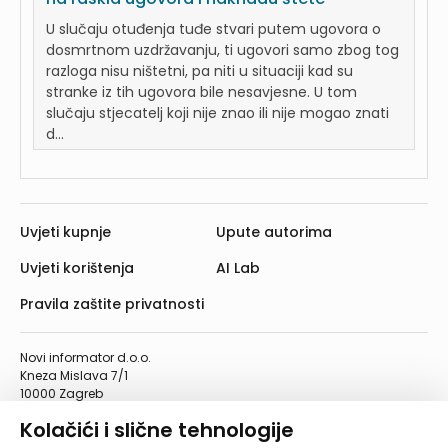
U slučaju otuđenja tuđe stvari putem ugovora o
dosmrtnom uzdržavanju, ti ugovori samo zbog tog
razloga nisu ništetni, pa niti u situaciji kad su
stranke iz tih ugovora bile nesavjesne. U tom
slučaju stjecatelj koji nije znao ili nije mogao znati
d...
Uvjeti kupnje
Upute autorima
Uvjeti korištenja
AI Lab
Pravila zaštite privatnosti
Novi informator d.o.o.
Kneza Mislava 7/1
10000 Zagreb
Telefon: 01/4555-454
Kolačići i slične tehnologije
Telefaks: 01/4612-553
info@informator.hr