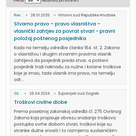
Prikaži
rezultata po stranici
Rev...
28.01.2025.
Vrhovni sud Republike Hrvatske
Stvarno pravo – pravo vlasništva –
vlasnički zahtjev za povrat stvari - pravni
položaj poštenog posjednika
Kada na temelju odredbe članka 164. st. 2. Zakona
o vlasništvu i drugim stvarnim pravima vlasnik
zahtijeva da posjednik preda stvar, a pošteni
posjednik traži naknadu za nužne i korisne troškove
koje je imao, tada vlasnik ima pravo, na temelju
odr...
Gž ...
26.04.2024.
Županijski sud Zagreb
Troškovi civilne diobe
Prema posebnoj zakonskoj odredbi čl. 275 Ovršnog
Zakona koja propisuje obvezu snašanja troškova
postupka ovrhe diobom stvari, troškovi koje su
stranke dužne snositi i to razmjerno suvlasničkim