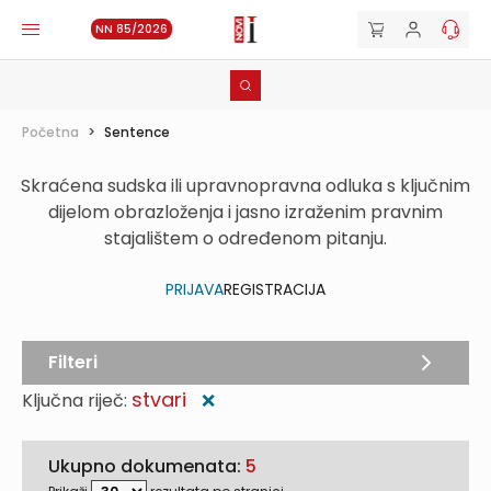
NN 85/2026
Početna
>
Sentence
Skraćena sudska ili upravnopravna odluka s ključnim
dijelom obrazloženja i jasno izraženim pravnim
stajalištem o određenom pitanju.
PRIJAVA
REGISTRACIJA
Filteri
stvari
Ključna riječ:
❌
Ukupno dokumenata:
5