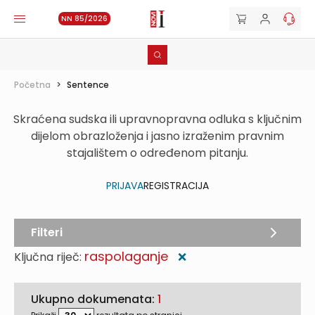
NN 85/2026
Početna
>
Sentence
Skraćena sudska ili upravnopravna odluka s ključnim
dijelom obrazloženja i jasno izraženim pravnim
stajalištem o određenom pitanju.
PRIJAVA
REGISTRACIJA
Filteri
raspolaganje
Ključna riječ:
❌
Ukupno dokumenata:
1