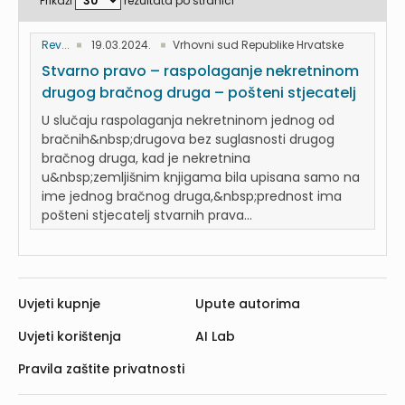
Prikaži
rezultata po stranici
Rev...
19.03.2024.
Vrhovni sud Republike Hrvatske
Stvarno pravo – raspolaganje nekretninom
drugog bračnog druga – pošteni stjecatelj
U slučaju raspolaganja nekretninom jednog od
bračnih&nbsp;drugova bez suglasnosti drugog
bračnog druga, kad je nekretnina
u&nbsp;zemljišnim knjigama bila upisana samo na
ime jednog bračnog druga,&nbsp;prednost ima
pošteni stjecatelj stvarnih prava...
Uvjeti kupnje
Upute autorima
Uvjeti korištenja
AI Lab
Pravila zaštite privatnosti