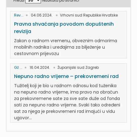
Prikaži
rezultata po stranici
Rev...
04.06.2024.
Vrhovni sud Republike Hrvatske
Pravna shvaćanja povodom dopuštenih
revizija
Zakon o radnom vremenu, obveznim odmorima
mobilnih radnika i uređajima za bilježenje u
cestovnom prijevozu
Gž ...
16.04.2024.
Županijski sud Zagreb
Nepuno radno vrijeme – prekovremeni rad
Tužitelj koji je bio u radnom odnosu kod tuženika
na nepuno radno vrijeme, ima pravo na obračun
za prekovremene sate za sve sate duže od fonda
sati za nepuno radno vrijeme. Svaki tako određeni
sat za njega je prekovremeni rad imajući u vidu
ugovor...