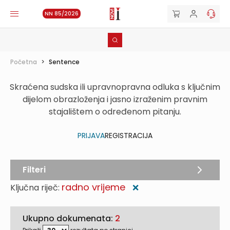
NN 85/2026
Početna
>
Sentence
Skraćena sudska ili upravnopravna odluka s ključnim
dijelom obrazloženja i jasno izraženim pravnim
stajalištem o određenom pitanju.
PRIJAVA
REGISTRACIJA
Filteri
radno vrijeme
Ključna riječ:
❌
Ukupno dokumenata:
2