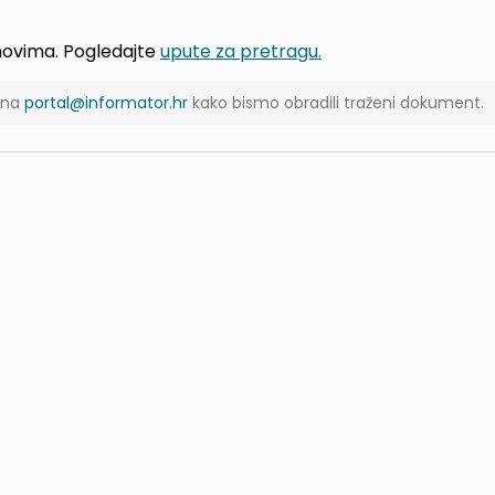
jmovima. Pogledajte
upute za pretragu.
s na
portal@informator.hr
kako bismo obradili traženi dokument.