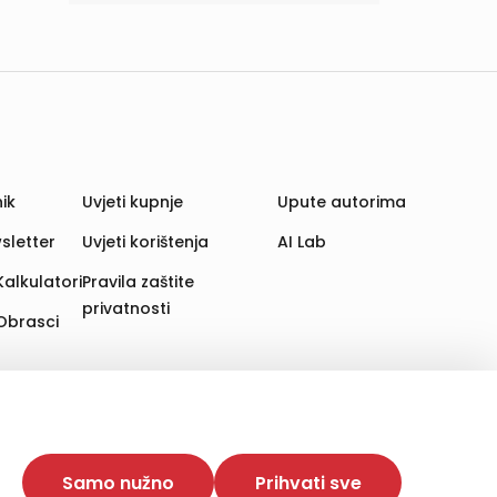
ik
Uvjeti kupnje
Upute autorima
sletter
Uvjeti korištenja
AI Lab
Kalkulatori
Pravila zaštite
privatnosti
Obrasci
aju. Time poboljšavamo korisničko iskustvo,
 više web stranica i uređaja u tu svrhu. Naši partneri
Samo nužno
Prihvati sve
e. Opcija „Prihvati sve“ omogućuje postavljanje i