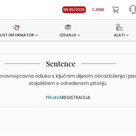
NN 85/2026
CJENIK
LIST INFORMATOR
IZDANJA
ALATI
Sentence
upravnopravna odluka s ključnim dijelom obrazloženja i ja
stajalištem o određenom pitanju.
PRIJAVA
REGISTRACIJA