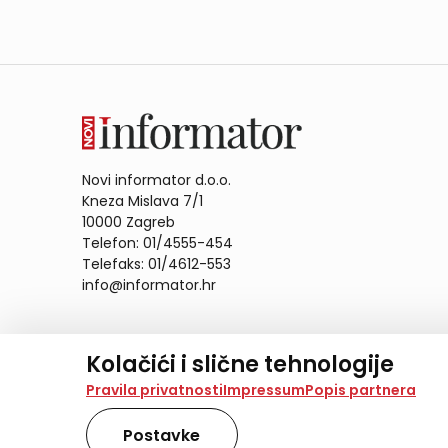
Novi informator d.o.o.
Kneza Mislava 7/1
10000 Zagreb
Telefon: 01/4555-454
Telefaks: 01/4612-553
info@informator.hr
PRATITE NAS:
Kolačići i slične tehnologije
Na našoj web stranici koristimo kolačiće i slične te
Pravila privatnosti
Impressum
Popis partnera
analiziramo promet na stranici te prikazujemo sadržaje
također koriste ove tehnologije.
Postavke
Odabirom opcije „Samo nužno“ prihvaćate samo one ko