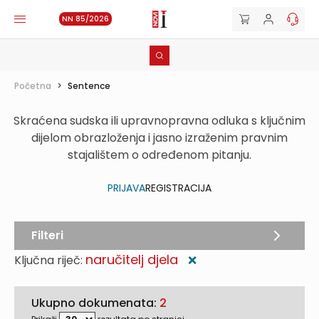
NN 85/2026
Početna
>
Sentence
Skraćena sudska ili upravnopravna odluka s ključnim
dijelom obrazloženja i jasno izraženim pravnim
stajalištem o određenom pitanju.
PRIJAVA
REGISTRACIJA
Filteri
naručitelj djela
Ključna riječ:
❌
Ukupno dokumenata:
2