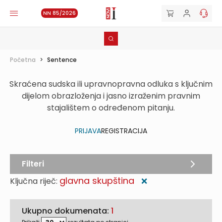
NN 85/2026
Početna
>
Sentence
Skraćena sudska ili upravnopravna odluka s ključnim
dijelom obrazloženja i jasno izraženim pravnim
stajalištem o određenom pitanju.
PRIJAVA
REGISTRACIJA
Filteri
glavna skupština
Ključna riječ:
❌
Ukupno dokumenata:
1