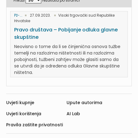
Prikaži
rezultata po stranici
Pž-...
27.09.2023.
Visoki trgovački sud Republike
Hrvatske
Pravo društava – Pobijanje odluka glavne
skupštine
Neovisno o tome da li se činjenična osnova tužbe
temelji na razlozima ništetnosti ili na razlozima
pobojnosti, tužbeni zahtjev može glasiti samo da
se utvrdi da je određena odluka Glavne skupštine
ništetna.
Uvjeti kupnje
Upute autorima
Uvjeti korištenja
AI Lab
Pravila zaštite privatnosti