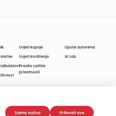
ik
Uvjeti kupnje
Upute autorima
sletter
Uvjeti korištenja
AI Lab
Kalkulatori
Pravila zaštite
privatnosti
Obrasci
aju. Time poboljšavamo korisničko iskustvo,
 više web stranica i uređaja u tu svrhu. Naši partneri
Samo nužno
Prihvati sve
e. Opcija „Prihvati sve“ omogućuje postavljanje i