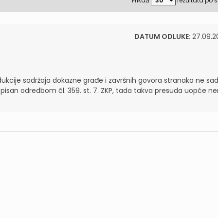
Prikaži
rezultata po s
DATUM ODLUKE:
27.09.2
kcije sadržaja dokazne građe i završnih govora stranaka ne sad
 propisan odredbom čl. 359. st. 7. ZKP, tada takva presuda uopće 