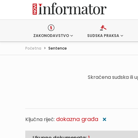
ZAKONODAVSTVO
SUDSKA PRAKSA
Početna
>
Sentence
Skraćena sudska ili 
dokazna građa
Ključna riječ:
❌
Ukupno dokumenata:
1