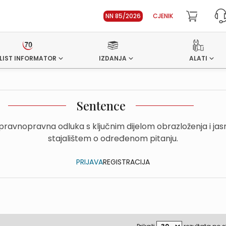
NN 85/2026
CJENIK
LIST INFORMATOR
IZDANJA
ALATI
Sentence
upravnopravna odluka s ključnim dijelom obrazloženja i ja
stajalištem o određenom pitanju.
PRIJAVA
REGISTRACIJA