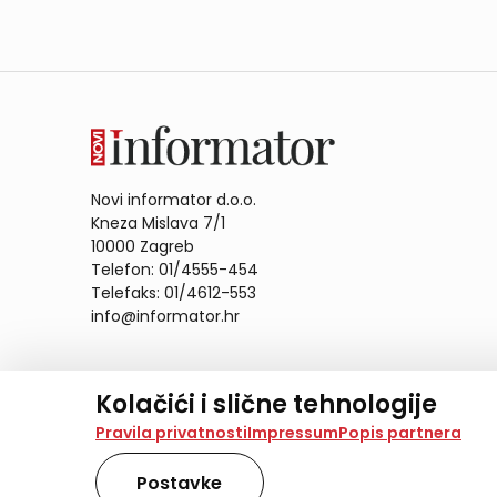
Novi informator d.o.o.
Kneza Mislava 7/1
10000 Zagreb
Telefon: 01/4555-454
Telefaks: 01/4612-553
info@informator.hr
PRATITE NAS:
Kolačići i slične tehnologije
Na našoj web stranici koristimo kolačiće i slične te
Pravila privatnosti
Impressum
Popis partnera
analiziramo promet na stranici te prikazujemo sadržaje
također koriste ove tehnologije.
Postavke
Odabirom opcije „Samo nužno“ prihvaćate samo one ko