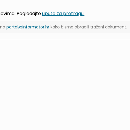
jmovima. Pogledajte
upute za pretragu.
s na
portal@informator.hr
kako bismo obradili traženi dokument.