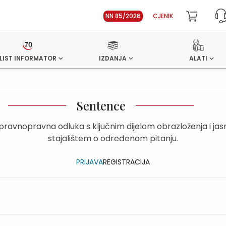
NN 85/2026
CJENIK
LIST INFORMATOR
IZDANJA
ALATI
Sentence
upravnopravna odluka s ključnim dijelom obrazloženja i ja
stajalištem o određenom pitanju.
PRIJAVA
REGISTRACIJA