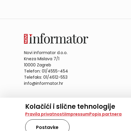
Novi informator d.o.o.
Kneza Mislava 7/1
10000 Zagreb
Telefon: 01/4555-454
Telefaks: 01/4612-553
info@informator.hr
PRATITE NAS:
Kolačići i slične tehnologije
Na našoj web stranici koristimo kolačiće i slične te
Pravila privatnosti
Impressum
Popis partnera
analiziramo promet na stranici te prikazujemo sadržaje
također koriste ove tehnologije.
Postavke
Odabirom opcije „Samo nužno“ prihvaćate samo one ko