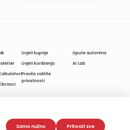
ik
Uvjeti kupnje
Upute autorima
sletter
Uvjeti korištenja
AI Lab
Kalkulatori
Pravila zaštite
privatnosti
Obrasci
aju. Time poboljšavamo korisničko iskustvo,
 više web stranica i uređaja u tu svrhu. Naši partneri
Samo nužno
Prihvati sve
e. Opcija „Prihvati sve“ omogućuje postavljanje i