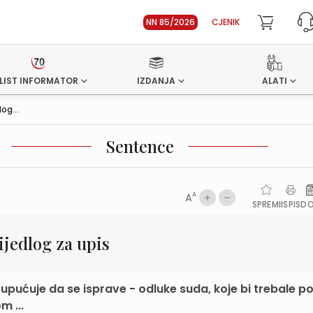
NN 85/2026
CJENIK
LIST INFORMATOR
IZDANJA
ALATI
og...
Sentence
A
A
SPREMI
ISPIS
D
ijedlog za upis
 upućuje da se isprave - odluke suda, koje bi trebale pos
m ...