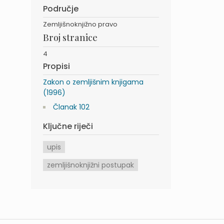
Područje
Zemljišnoknjižno pravo
Broj stranice
4
Propisi
Zakon o zemljišnim knjigama
(1996)
Članak 102
Ključne riječi
upis
zemljišnoknjižni postupak