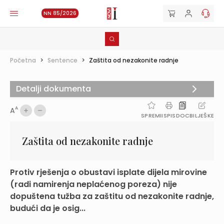
NN 85/2026
Početna
>
Sentence
>
Zaštita od nezakonite radnje
Detalji dokumenta
A
A
SPREMI
ISPIS
DOC
BILJEŠKE
Zaštita od nezakonite radnje
Protiv rješenja o obustavi isplate dijela mirovine
(radi namirenja neplaćenog poreza) nije
dopuštena tužba za zaštitu od nezakonite radnje,
budući da je osig...