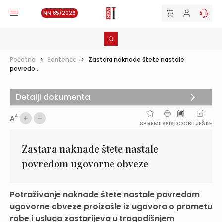
NN 85/2026
Početna
>
Sentence
>
Zastara naknade štete nastale
povredo...
Detalji dokumenta
A
A
SPREMI
ISPIS
DOC
BILJEŠKE
Zastara naknade štete nastale
povredom ugovorne obveze
Potraživanje naknade štete nastale povredom
ugovorne obveze proizašle iz ugovora o prometu
robe i usluga zastarijeva u trogodišnjem