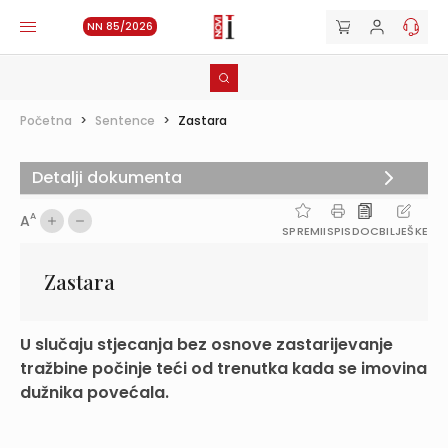
NN 85/2026
Početna
>
Sentence
>
Zastara
Detalji dokumenta
A
A
SPREMI
ISPIS
DOC
BILJEŠKE
Zastara
U slučaju stjecanja bez osnove zastarijevanje
tražbine počinje teći od trenutka kada se imovina
dužnika povećala.