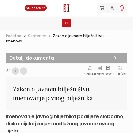
NN 85/2026
Početna
>
Sentence
>
Zakon o javnom bilježništvu –
imenova...
Detalji dokumenta
A
A
SPREMI
ISPIS
DOC
BILJEŠKE
Zakon o javnom bilježništvu –
imenovanje javnog bilježnika
Imenovanje javnog bilježnika podliježe slobodnoj
diskrecijskoj ocjeni nadležnog javnopravnog
tijela.