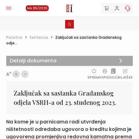
NN 85/2026
Početna
>
Sentence
>
Zaključak sa sastanka Građanskog
odje...
Detalji dokumenta
A
A
SPREMI
ISPIS
DOC
BILJEŠKE
Zaključak sa sastanka Građanskog
odjela VSRH-a od 23. studenog 2023.
Na kome je u parnicama radi utvrđenja
ništetnosti odredaba ugovora o kreditu kojima je
ugovorena promjenjiva redovna kamatna prema